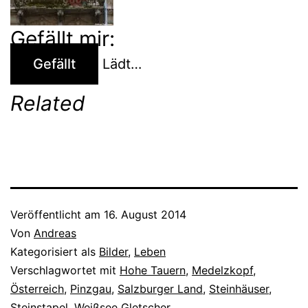
Gefällt mir:
Gefällt
Lädt…
Related
Veröffentlicht am
16. August 2014
Von
Andreas
Kategorisiert als
Bilder
,
Leben
Verschlagwortet mit
Hohe Tauern
,
Medelzkopf
,
Österreich
,
Pinzgau
,
Salzburger Land
,
Steinhäuser
,
Steinstapel
,
Weißsee Gletscher