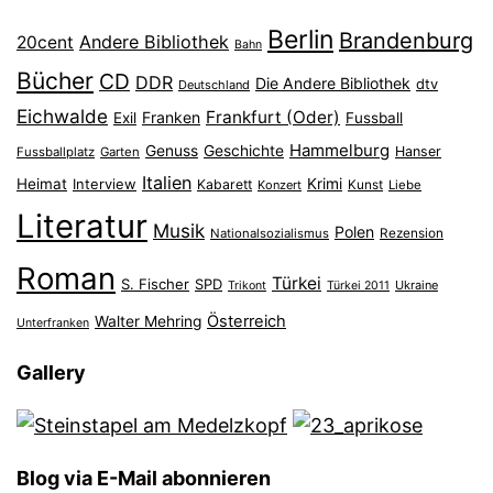
Berlin
Brandenburg
Andere Bibliothek
20cent
Bahn
Bücher
CD
DDR
Die Andere Bibliothek
dtv
Deutschland
Eichwalde
Frankfurt (Oder)
Franken
Exil
Fussball
Hammelburg
Genuss
Geschichte
Hanser
Fussballplatz
Garten
Italien
Heimat
Interview
Krimi
Kabarett
Konzert
Kunst
Liebe
Literatur
Musik
Polen
Nationalsozialismus
Rezension
Roman
Türkei
S. Fischer
SPD
Ukraine
Trikont
Türkei 2011
Österreich
Walter Mehring
Unterfranken
Gallery
Blog via E-Mail abonnieren