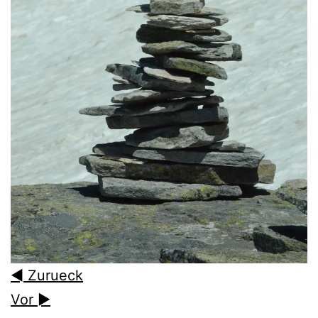
◄ Zurueck
Vor ►