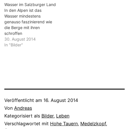
Stand auf einem Volksfest.
Wasser im Salzburger Land
Dutzende ovale Täfelchen
In den Alpen ist das
werden angeboten.
Wasser mindestens
Darunter Tafeln für den
genauso faszinierend wie
ewiggestrigen Ossi und -
die Berge mit ihren
noch schlimmer…
schroffen
Gesteinsormationen. Vom
30. August 2014
Schmelzwasser am
In "Bilder"
Gletscher, deren Rinnsale
anfangs unter dem Schnee
fließen, dann immer größer
und breiter werden, ganze
Felsen mit einem dünnen
Wasserfilm bedecken, um
dann zu Bächen und
Flüssen zu werden. Davor
fließen…
Veröffentlicht am
16. August 2014
Von
Andreas
Kategorisiert als
Bilder
,
Leben
Verschlagwortet mit
Hohe Tauern
,
Medelzkopf
,