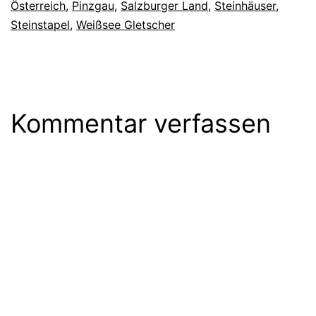
Österreich
,
Pinzgau
,
Salzburger Land
,
Steinhäuser
,
Steinstapel
,
Weißsee Gletscher
Kommentar verfassen