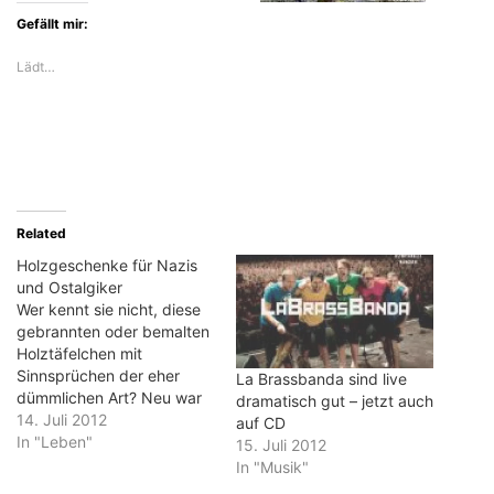
Gefällt mir:
Lädt…
Related
Holzgeschenke für Nazis
und Ostalgiker
Wer kennt sie nicht, diese
gebrannten oder bemalten
Holztäfelchen mit
Sinnsprüchen der eher
La Brassbanda sind live
dümmlichen Art? Neu war
dramatisch gut – jetzt auch
mir, dass es sie auch für
14. Juli 2012
auf CD
Nazis und ähnlich gesinnte
In "Leben"
15. Juli 2012
historisch
In "Musik"
Zurückgebliebene gibt. Ein