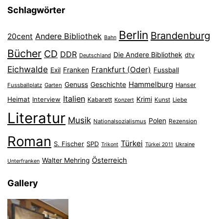
Schlagwörter
Berlin
Brandenburg
Andere Bibliothek
20cent
Bahn
Bücher
CD
DDR
Die Andere Bibliothek
dtv
Deutschland
Eichwalde
Frankfurt (Oder)
Franken
Exil
Fussball
Hammelburg
Genuss
Geschichte
Hanser
Fussballplatz
Garten
Italien
Heimat
Interview
Krimi
Kabarett
Konzert
Kunst
Liebe
Literatur
Musik
Polen
Nationalsozialismus
Rezension
Roman
Türkei
S. Fischer
SPD
Ukraine
Trikont
Türkei 2011
Österreich
Walter Mehring
Unterfranken
Gallery