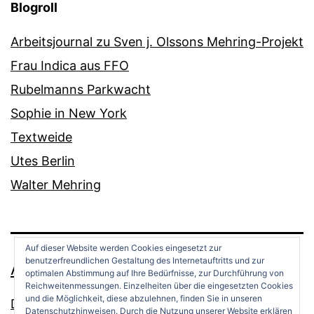
Blogroll
Arbeitsjournal zu Sven j. Olssons Mehring-Projekt
Frau Indica aus FFO
Rubelmanns Parkwacht
Sophie in New York
Textweide
Utes Berlin
Walter Mehring
Auf dieser Website werden Cookies eingesetzt zur
benutzerfreundlichen Gestaltung des Internetauftritts und zur
ANDREAS OPPERMANN
optimalen Abstimmung auf Ihre Bedürfnisse, zur Durchführung von
Reichweitenmessungen. Einzelheiten über die eingesetzten Cookies
und die Möglichkeit, diese abzulehnen, finden Sie in unseren
Datenschutz
Datenschutzhinweisen. Durch die Nutzung unserer Website erklären