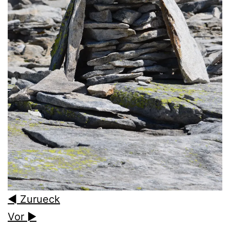
◄ Zurueck
Vor ►