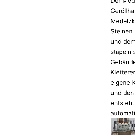
Der Mede
Geröllha
Medelzko
Steinen.
und dem 
stapeln 
Gebäuden
Klettere
eigene 
und den
entsteht
automati