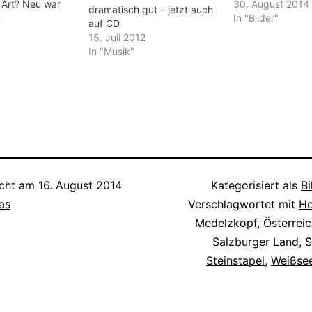
Art? Neu war
Schmelzwasser 
30. August 2014
dramatisch gut – jetzt auch
 sie auch für
2
Gletscher, deren 
In "Bilder"
auf CD
hnlich gesinnte
anfangs unter d
15. Juli 2012
Zurückgebliebene
fließen, dann im
In "Musik"
and auf einem
und breiter werd
Dutzende ovale
Felsen mit einem
erden
Wasserfilm bede
Darunter Tafeln
dann zu Bächen 
ggestrigen Ossi
Flüssen zu werde
schlimmer…
fließen…
icht am
16. August 2014
Kategorisiert als
Bi
as
Verschlagwortet mit
Ho
Medelzkopf
,
Österrei
Salzburger Land
,
S
Steinstapel
,
Weißsee