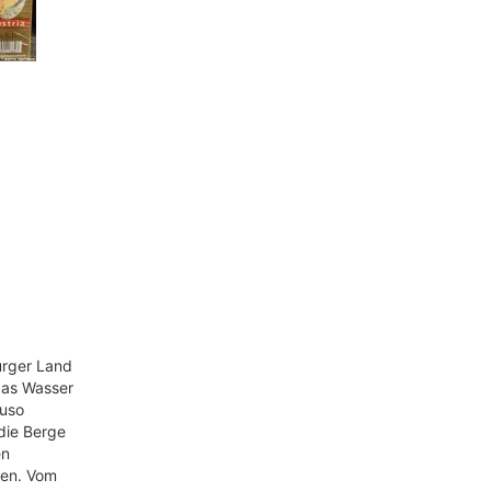
urger Land
 das Wasser
uso
die Berge
en
nen. Vom