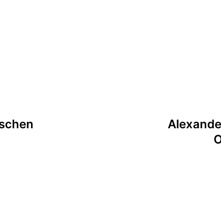
tion
ischen
Alexande
O