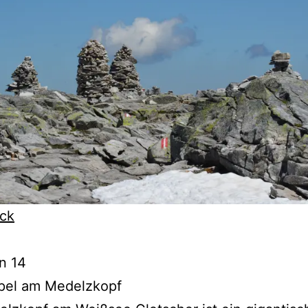
ck
on 14
apel am Medelzkopf