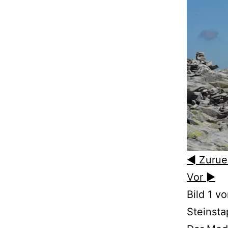
◄ Zurue
Vor ►
Bild 1 v
Steinst