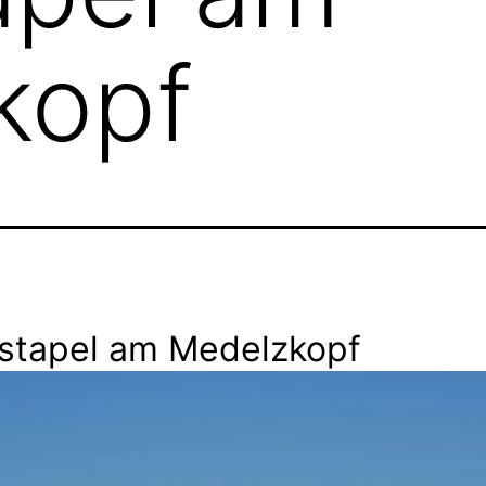
kopf
nstapel am Medelzkopf