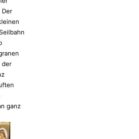
her
. Der
kleinen
 Seilbahn
o
igranen
 der
nz
uften
n
an ganz