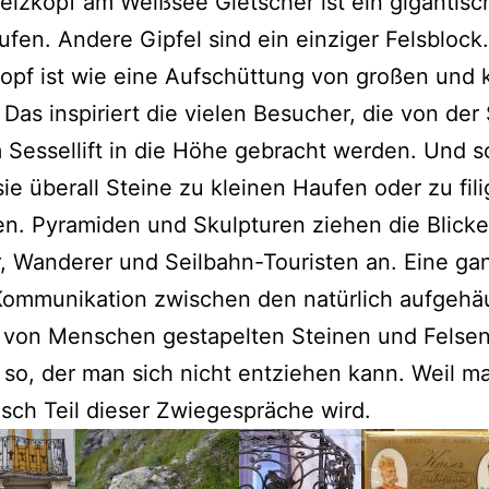
lzkopf am Weißsee Gletscher ist ein gigantisc
ufen. Andere Gipfel sind ein einziger Felsblock
pf ist wie eine Aufschüttung von großen und 
 Das inspiriert die vielen Besucher, die von der
Sessellift in die Höhe gebracht werden. Und s
sie überall Steine zu kleinen Haufen oder zu fil
. Pyramiden und Skulpturen ziehen die Blicke
r, Wanderer und Seilbahn-Touristen an. Eine ga
Kommunikation zwischen den natürlich aufgehä
 von Menschen gestapelten Steinen und Felse
 so, der man sich nicht entziehen kann. Weil m
sch Teil dieser Zwiegespräche wird.