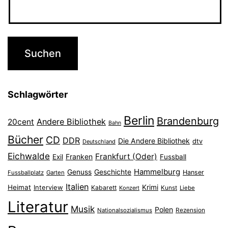
Schlagwörter
Berlin
Brandenburg
Andere Bibliothek
20cent
Bahn
Bücher
CD
DDR
Die Andere Bibliothek
dtv
Deutschland
Eichwalde
Frankfurt (Oder)
Franken
Exil
Fussball
Hammelburg
Genuss
Geschichte
Hanser
Fussballplatz
Garten
Italien
Heimat
Interview
Krimi
Kabarett
Konzert
Kunst
Liebe
Literatur
Musik
Polen
Nationalsozialismus
Rezension