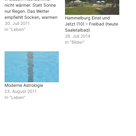
nicht wärmer. Statt Sonne
nur Regen. Das Wetter
empfiehlt Socken, warmen
Hammelburg Einst und
Tee und eine Decke beim
30. Juli 2011
Jetzt (10) – Freibad (heute
Lesen. Niemand will vor die
In "Leben"
Saaletalbad)
Tür. Dazu ist es einfach zu
28. Juli 2014
eklig. Niemand? Das
In "Bilder"
stimmt natürlich nicht. Vier
Kinder beginnen schon
beim Frühstück: "Wann
gehen wir…
Moderne Astrologie
23. August 2011
In "Leben"