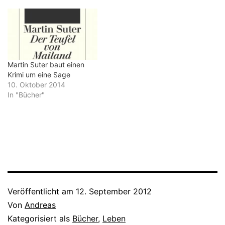
beschreiben. Für alle, die
mit Zappa nicht sonderlich
viel anfangen können, mag
das nach Archivstaub
klingen. Doch Wonneberg
schreibt anhand der
einzelnen Platten…
Martin Suter baut einen
Krimi um eine Sage
10. Oktober 2014
In "Bücher"
Veröffentlicht am
12. September 2012
Von
Andreas
Kategorisiert als
Bücher
,
Leben