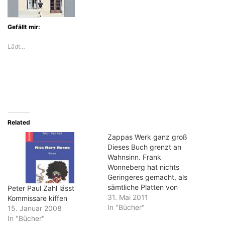
Gefällt mir:
Lädt…
Related
Zappas Werk ganz groß
Dieses Buch grenzt an
Wahnsinn. Frank
Wonneberg hat nichts
Geringeres gemacht, als
sämtliche Platten von
Peter Paul Zahl lässt
Frank Zappa in allen ihren
31. Mai 2011
Kommissare kiffen
Ausgaben zu sammeln, zu
In "Bücher"
15. Januar 2008
katalogisieren und zu
In "Bücher"