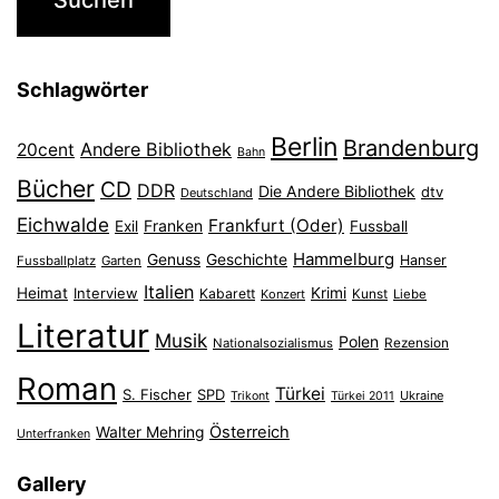
Schlagwörter
Berlin
Brandenburg
Andere Bibliothek
20cent
Bahn
Bücher
CD
DDR
Die Andere Bibliothek
dtv
Deutschland
Eichwalde
Frankfurt (Oder)
Franken
Exil
Fussball
Hammelburg
Genuss
Geschichte
Hanser
Fussballplatz
Garten
Italien
Heimat
Interview
Krimi
Kabarett
Konzert
Kunst
Liebe
Literatur
Musik
Polen
Nationalsozialismus
Rezension
Roman
Türkei
S. Fischer
SPD
Ukraine
Trikont
Türkei 2011
Österreich
Walter Mehring
Unterfranken
Gallery