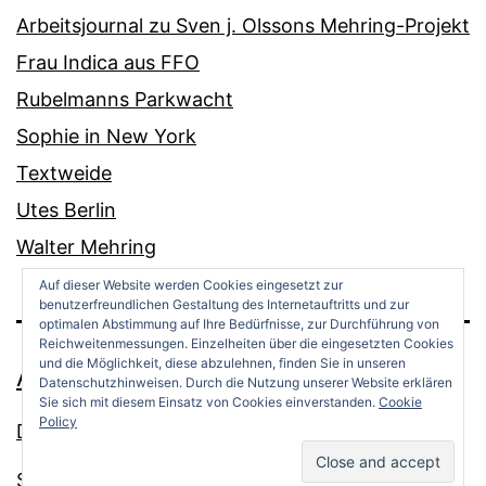
Arbeitsjournal zu Sven j. Olssons Mehring-Projekt
Frau Indica aus FFO
Rubelmanns Parkwacht
Sophie in New York
Textweide
Utes Berlin
Walter Mehring
Auf dieser Website werden Cookies eingesetzt zur
benutzerfreundlichen Gestaltung des Internetauftritts und zur
optimalen Abstimmung auf Ihre Bedürfnisse, zur Durchführung von
Reichweitenmessungen. Einzelheiten über die eingesetzten Cookies
und die Möglichkeit, diese abzulehnen, finden Sie in unseren
ANDREAS OPPERMANN
Datenschutzhinweisen. Durch die Nutzung unserer Website erklären
Sie sich mit diesem Einsatz von Cookies einverstanden.
Cookie
Policy
Datenschutz
Stolz präsentiert von
WordPress
.