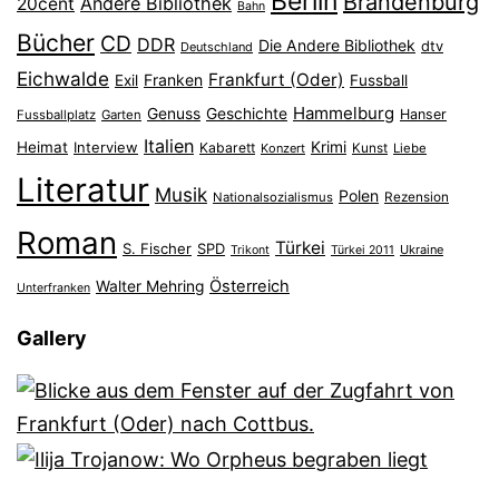
Berlin
Brandenburg
Andere Bibliothek
20cent
Bahn
Bücher
CD
DDR
Die Andere Bibliothek
dtv
Deutschland
Eichwalde
Frankfurt (Oder)
Franken
Exil
Fussball
Hammelburg
Genuss
Geschichte
Hanser
Fussballplatz
Garten
Italien
Heimat
Interview
Krimi
Kabarett
Konzert
Kunst
Liebe
Literatur
Musik
Polen
Nationalsozialismus
Rezension
Roman
Türkei
S. Fischer
SPD
Ukraine
Trikont
Türkei 2011
Österreich
Walter Mehring
Unterfranken
Gallery