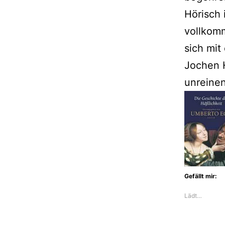
Hörisch 
vollkomm
sich mi
Jochen H
unreinen
Gefällt mir:
Lädt…