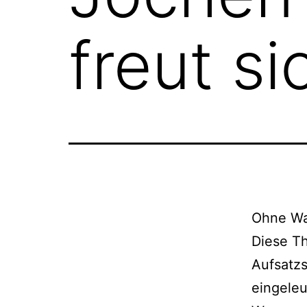
freut s
Ohne Wa
Diese T
Aufsatzs
eingele