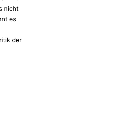
s nicht
hnt es
itik der