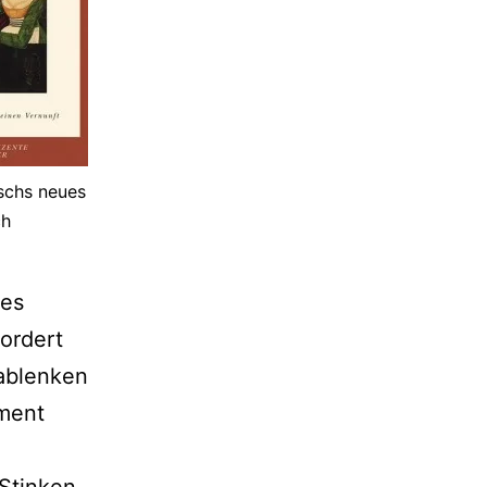
schs neues
ch
des
ordert
 ablenken
ument
 Stinken