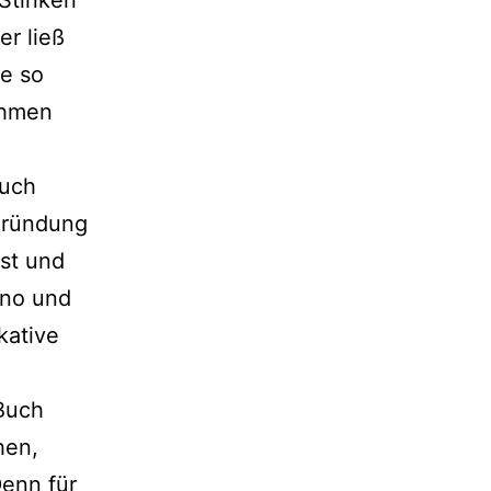
er ließ
de so
ehmen
Auch
 Gründung
st und
rno und
kative
 Buch
hen,
Denn für