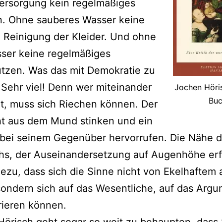
ersorgung kein regelmäßiges
. Ohne sauberes Wasser keine
 Reinigung der Kleider. Und ohne
sser keine regelmäßiges
tzen. Was das mit Demokratie zu
 Sehr viel! Denn wer miteinander
Jochen Höri
Bu
rt, muss sich Riechen können. Der
ht aus dem Mund stinken und ein
bei seinem Gegenüber hervorrufen. Die Nähe 
hs, der Auseinandersetzung auf Augenhöhe erf
ezu, dass sich die Sinne nicht von Ekelhaftem
sondern sich auf das Wesentliche, auf das Arg
rieren können.
örisch geht sogar so weit zu behaupten, dass