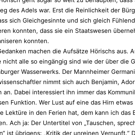
ileg des Adels war. Erst die Reinlichkeit der Bürg
ass sich Gleichgesinnte und sich gleich Fühlen
eren konnten, dass sie ein Staatswesen übern
aniseren konnten.
Gedanken machen die Aufsätze Hörischs aus. 
 nicht alle so eingängig sind wie der über die
burger Wasserwerks. Der Mannheimer Germani
issenschaftler nimmt sich auch Benjamin, Ado
an. Dabei interessiert ihn immer das Kommuni
en Funktion. Wer Lust auf eine das Hirn etwas
e Lektüre in den Ferien hat, dem kann ich das
n. Ach ja: Der Untertitel von „Tauschen, sprec
“ ist übrigens: „Kritik der unreinen Vernunft.“ 