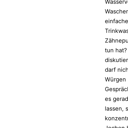
Wasserv
Waschen
einfache
Trinkwa
Zähnepu
tun hat?
diskutie
darf nic
Würgen 
Gespräc
es gerad
lassen, 
konzent
Jochen H