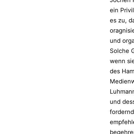
ein Priv
es zu, d
oragnisi
und org
Solche 
wenn sie
des Ham
Medienw
Luhmann 
und dess
fordernd
empfehle
begehren