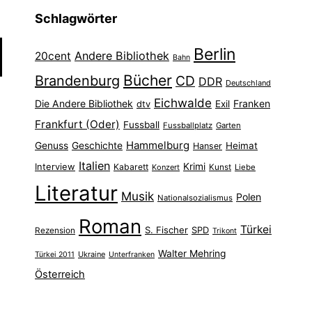
Schlagwörter
Berlin
Andere Bibliothek
20cent
Bahn
Bücher
Brandenburg
CD
DDR
Deutschland
Eichwalde
Die Andere Bibliothek
Franken
dtv
Exil
Frankfurt (Oder)
Fussball
Fussballplatz
Garten
Hammelburg
Genuss
Geschichte
Heimat
Hanser
Italien
Interview
Krimi
Kabarett
Konzert
Kunst
Liebe
Literatur
Musik
Polen
Nationalsozialismus
Roman
Türkei
S. Fischer
SPD
Rezension
Trikont
Walter Mehring
Ukraine
Türkei 2011
Unterfranken
Österreich