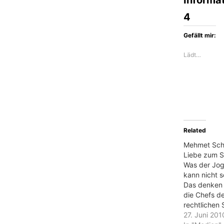
4
Gefällt mir:
Lädt…
Related
Mehmet Schol
Liebe zum S
Was der Jog
kann nicht s
Das denken 
die Chefs de
rechtlichen
spielt mit e
27. Juni 201