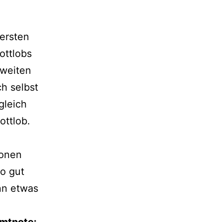
i
 ersten
ottlobs
zweiten
h selbst
 gleich
ottlob.
ionen
so gut
ann etwas
mtnote: