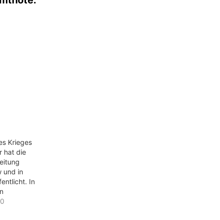
es Krieges
 hat die
eitung
w und in
entlicht. In
on
d stellten
10
h Herrmann