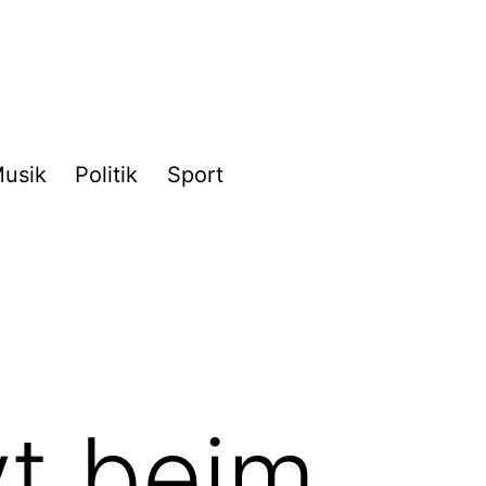
usik
Politik
Sport
vt beim