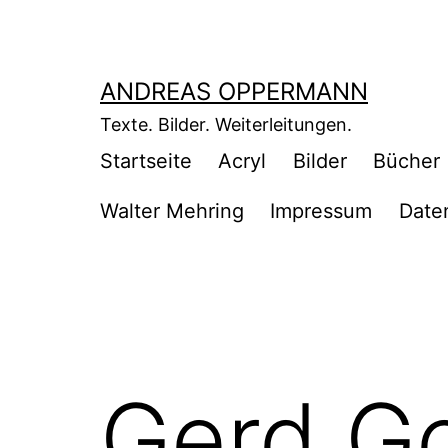
Zum
Inhalt
springen
ANDREAS OPPERMANN
Texte. Bilder. Weiterleitungen.
Startseite
Acryl
Bilder
Bücher
Walter Mehring
Impressum
Date
Gerd Go