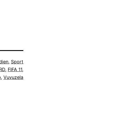
dakteur
rf das
sende
storische
aus einer
 Monaten in
Oderzeitung
dien
,
Sport
RD
,
FIFA 11
,
b
,
Vuvuzela