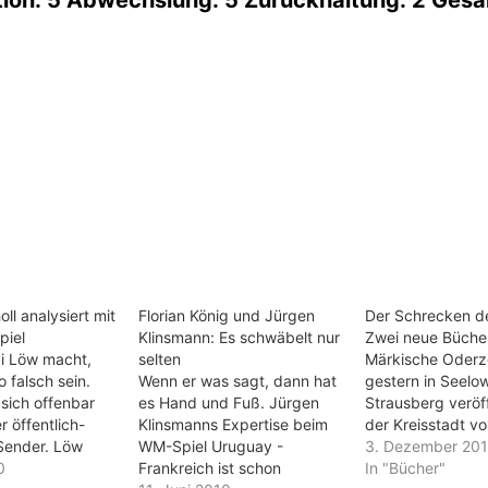
l analysiert mit
Florian König und Jürgen
Der Schrecken d
piel
Klinsmann: Es schwäbelt nur
Zwei neue Bücher
i Löw macht,
selten
Märkische Oderz
o falsch sein.
Wenn er was sagt, dann hat
gestern in Seelo
sich offenbar
es Hand und Fuß. Jürgen
Strausberg veröff
r öffentlich-
Klinsmanns Expertise beim
der Kreisstadt v
 Sender. Löw
WM-Spiel Uruguay -
Märkisch-Oderlan
3. Dezember 20
inem festen
0
Frankreich ist schon
Autor Gerd-Ulric
In "Bücher"