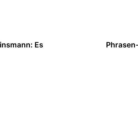
tion
linsmann: Es
Phrasen-B