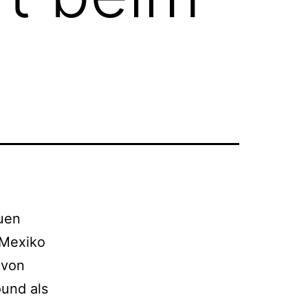
uen
 Mexiko
 von
und als