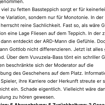
 genommen.
viel zu fetten Bassteppich sorgt er für keinerle
he Variation, sondern nur für Monotonie. In der
 herrscht reine Sachlichkeit. Fast so, als wäre G
on eine Lage Fliesen auf dem Teppich. In der 
 dann entdeckt der ARD-Mann die Gefühle. Doc
ann Gottlob nicht differenzieren. Jetzt ist alles
d. Über dem Vuvuzela-Bass tönt ein schriller G
n beschränkte sich der Moderator auf die
ibung des Geschehens auf dem Platz. Informat
 Spieler, ihre Karriere oder Herkunft streute er 
nicht ein. Schade eigentlich. Vielleicht wäre d
lung zu hören gewesen.
ion: 5
Abwechslung: 5
Zurückhaltung: 2 Gesa