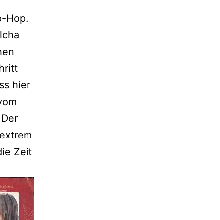
r
p-Hop.
lcha
hen
ritt
ss hier
 vom
 Der
 extrem
ie Zeit