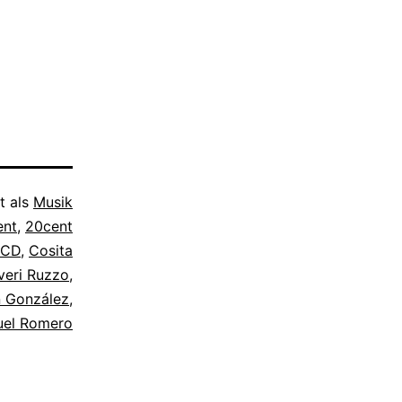
t als
Musik
ent
,
20cent
CD
,
Cosita
veri Ruzzo
,
n González
,
uel Romero