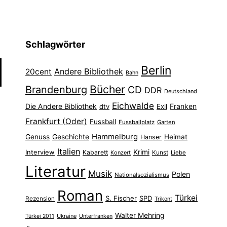
Schlagwörter
Berlin
Andere Bibliothek
20cent
Bahn
Bücher
Brandenburg
CD
DDR
Deutschland
Eichwalde
Die Andere Bibliothek
Franken
dtv
Exil
Frankfurt (Oder)
Fussball
Fussballplatz
Garten
Hammelburg
Genuss
Geschichte
Heimat
Hanser
Italien
Interview
Krimi
Kabarett
Konzert
Kunst
Liebe
Literatur
Musik
Polen
Nationalsozialismus
Roman
Türkei
S. Fischer
SPD
Rezension
Trikont
Walter Mehring
Ukraine
Türkei 2011
Unterfranken