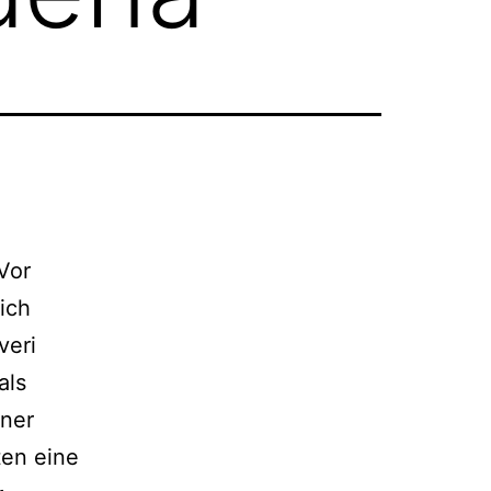
e
Vor
ich
veri
als
iner
en eine