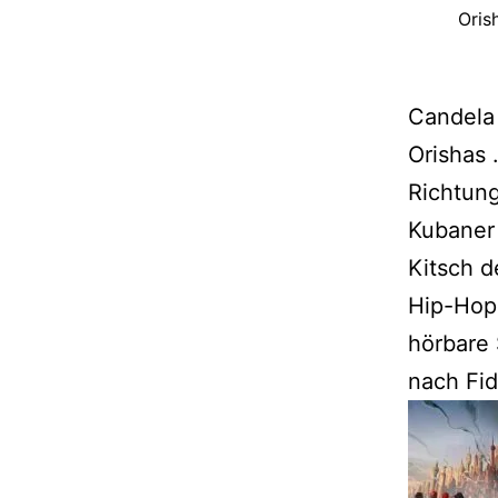
Oris
Candela 
Orishas 
Richtung
Kubaner 
Kitsch d
Hip-Hop
hörbare 
nach Fid