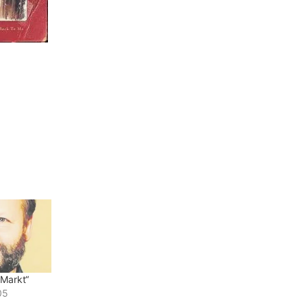
 Markt“
05