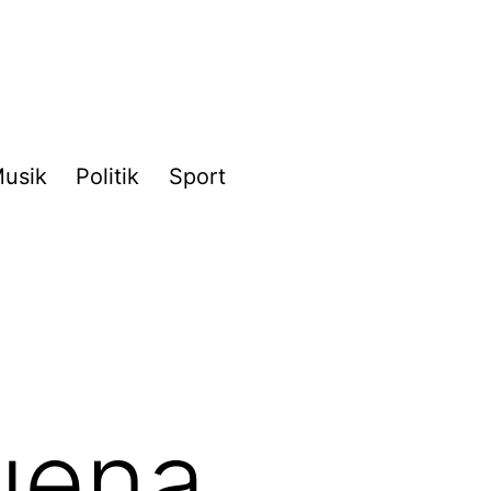
usik
Politik
Sport
uena