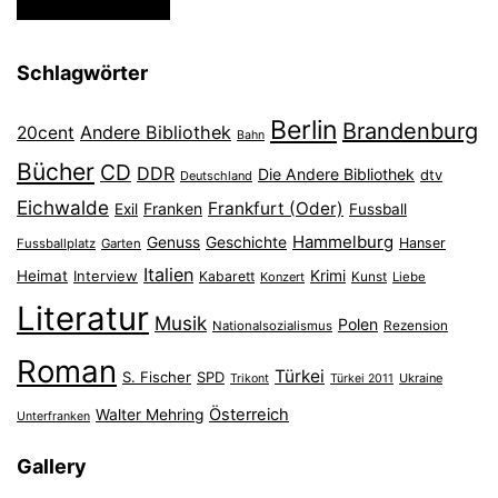
Schlagwörter
Berlin
Brandenburg
Andere Bibliothek
20cent
Bahn
Bücher
CD
DDR
Die Andere Bibliothek
dtv
Deutschland
Eichwalde
Frankfurt (Oder)
Franken
Exil
Fussball
Hammelburg
Genuss
Geschichte
Hanser
Fussballplatz
Garten
Italien
Heimat
Interview
Krimi
Kabarett
Konzert
Kunst
Liebe
Literatur
Musik
Polen
Nationalsozialismus
Rezension
Roman
Türkei
S. Fischer
SPD
Ukraine
Trikont
Türkei 2011
Österreich
Walter Mehring
Unterfranken
Gallery