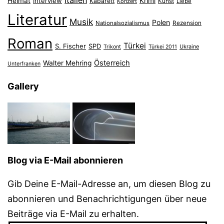
Heimat
Interview
Krimi
Kabarett
Konzert
Kunst
Liebe
Literatur
Musik
Polen
Nationalsozialismus
Rezension
Roman
Türkei
S. Fischer
SPD
Ukraine
Trikont
Türkei 2011
Österreich
Walter Mehring
Unterfranken
Gallery
Blog via E-Mail abonnieren
Gib Deine E-Mail-Adresse an, um diesen Blog zu
abonnieren und Benachrichtigungen über neue
Beiträge via E-Mail zu erhalten.