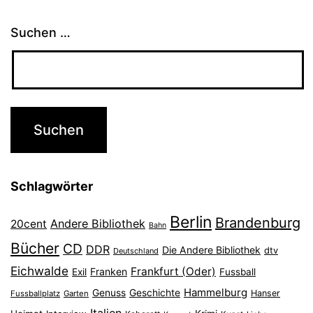
Suchen …
Schlagwörter
Berlin
Brandenburg
Andere Bibliothek
20cent
Bahn
Bücher
CD
DDR
Die Andere Bibliothek
dtv
Deutschland
Eichwalde
Frankfurt (Oder)
Franken
Exil
Fussball
Hammelburg
Genuss
Geschichte
Hanser
Fussballplatz
Garten
Italien