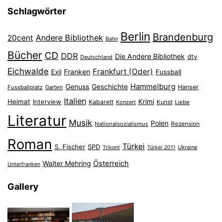
Schlagwörter
Berlin
Brandenburg
Andere Bibliothek
20cent
Bahn
Bücher
CD
DDR
Die Andere Bibliothek
dtv
Deutschland
Eichwalde
Frankfurt (Oder)
Franken
Exil
Fussball
Hammelburg
Genuss
Geschichte
Hanser
Fussballplatz
Garten
Italien
Heimat
Interview
Krimi
Kabarett
Konzert
Kunst
Liebe
Literatur
Musik
Polen
Nationalsozialismus
Rezension
Roman
Türkei
S. Fischer
SPD
Ukraine
Trikont
Türkei 2011
Österreich
Walter Mehring
Unterfranken
Gallery