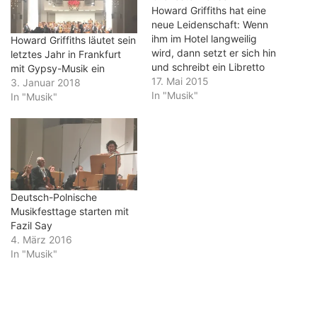
Howard Griffiths hat eine
neue Leidenschaft: Wenn
ihm im Hotel langweilig
Howard Griffiths läutet sein
wird, dann setzt er sich hin
letztes Jahr in Frankfurt
und schreibt ein Libretto
mit Gypsy-Musik ein
für Kinder. Nach "Die Hexe
17. Mai 2015
3. Januar 2018
und der Maestro" sind es
In "Musik"
In "Musik"
jetzt die
"Orchestermäuse". Wieder
hat der Schweizer Fabian
Künzli die Musik dazu
geschrieben. Und wieder
haben die beiden ein…
Deutsch-Polnische
Musikfesttage starten mit
Fazil Say
4. März 2016
In "Musik"