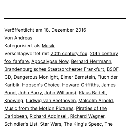
Veröffentlicht am
18. Dezember 2016
Von
Andreas
Kategorisiert als
Musik
Verschlagwortet mit
20th century fox
,
20th century
fox fanfare
,
Apocalypse Now
,
Bernard Herrmann
,
Brandenburgisches Staatsorchester Frankfurt
,
BSOF
,
CD
,
Dangerous Monlight
,
Elmer Bernstein
,
Fluch der
Karibik
,
Hobson's Choice
,
Howard Griffiths
,
James
Bond
,
John Barry
,
John Williams)
,
Klaus Badelt
,
Knowing
,
Ludwig van Beethoven
,
Malcolm Arnold
,
Music from the Motion Pictures
,
Piraties of the
Caribbean
,
Richard Addinsell
,
Richard Wagner
,
Schindler's List
,
Star Wars
,
The King's Speec
,
The