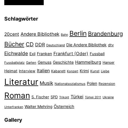
Schlagwörter
Berlin
Brandenburg
Andere Bibliothek
20cent
Bahn
Bücher
CD
DDR
Die Andere Bibliothek
dtv
Deutschland
Eichwalde
Frankfurt (Oder)
Franken
Exil
Fussball
Hammelburg
Genuss
Geschichte
Hanser
Fussballplatz
Garten
Italien
Heimat
Interview
Krimi
Kabarett
Konzert
Kunst
Liebe
Literatur
Musik
Polen
Nationalsozialismus
Rezension
Roman
Türkei
S. Fischer
SPD
Ukraine
Trikont
Türkei 2011
Österreich
Walter Mehring
Unterfranken
Gallery