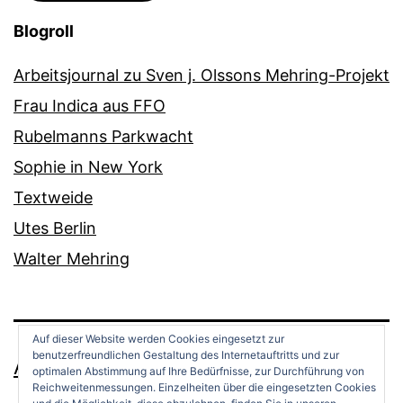
Blogroll
Arbeitsjournal zu Sven j. Olssons Mehring-Projekt
Frau Indica aus FFO
Rubelmanns Parkwacht
Sophie in New York
Textweide
Utes Berlin
Walter Mehring
Auf dieser Website werden Cookies eingesetzt zur
benutzerfreundlichen Gestaltung des Internetauftritts und zur
ANDREAS OPPERMANN
optimalen Abstimmung auf Ihre Bedürfnisse, zur Durchführung von
Reichweitenmessungen. Einzelheiten über die eingesetzten Cookies