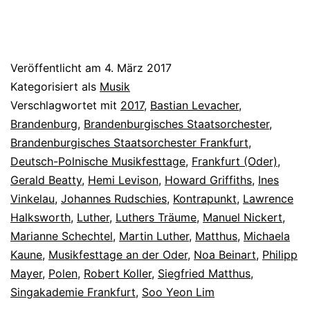
Veröffentlicht am
4. März 2017
Kategorisiert als
Musik
Verschlagwortet mit
2017
,
Bastian Levacher
,
Brandenburg
,
Brandenburgisches Staatsorchester
,
Brandenburgisches Staatsorchester Frankfurt
,
Deutsch-Polnische Musikfesttage
,
Frankfurt (Oder)
,
Gerald Beatty
,
Hemi Levison
,
Howard Griffiths
,
Ines
Vinkelau
,
Johannes Rudschies
,
Kontrapunkt
,
Lawrence
Halksworth
,
Luther
,
Luthers Träume
,
Manuel Nickert
,
Marianne Schechtel
,
Martin Luther
,
Matthus
,
Michaela
Kaune
,
Musikfesttage an der Oder
,
Noa Beinart
,
Philipp
Mayer
,
Polen
,
Robert Koller
,
Siegfried Matthus
,
Singakademie Frankfurt
,
Soo Yeon Lim