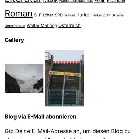
Polen
Nationalsozialismus
Rezension
Roman
Türkei
S. Fischer
SPD
Ukraine
Trikont
Türkei 2011
Österreich
Walter Mehring
Unterfranken
Gallery
Blog via E-Mail abonnieren
Gib Deine E-Mail-Adresse an, um diesen Blog zu