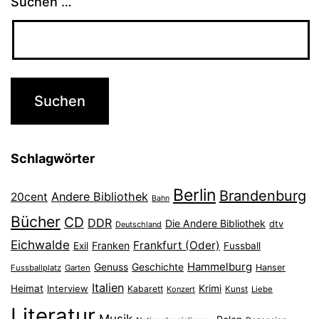
Suchen …
Schlagwörter
Berlin
Brandenburg
Andere Bibliothek
20cent
Bahn
Bücher
CD
DDR
Die Andere Bibliothek
dtv
Deutschland
Eichwalde
Frankfurt (Oder)
Franken
Exil
Fussball
Hammelburg
Genuss
Geschichte
Hanser
Fussballplatz
Garten
Italien
Heimat
Interview
Krimi
Kabarett
Konzert
Kunst
Liebe
Literatur
Musik