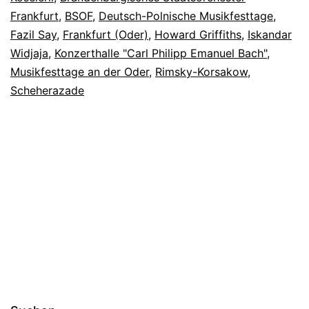
Frankfurt
,
BSOF
,
Deutsch-Polnische Musikfesttage
,
Fazil Say
,
Frankfurt (Oder)
,
Howard Griffiths
,
Iskandar
Widjaja
,
Konzerthalle "Carl Philipp Emanuel Bach"
,
Musikfesttage an der Oder
,
Rimsky-Korsakow
,
Scheherazade