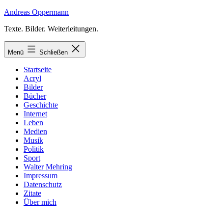
Zum
Andreas Oppermann
Inhalt
Texte. Bilder. Weiterleitungen.
springen
Menü
Schließen
Startseite
Acryl
Bilder
Bücher
Geschichte
Internet
Leben
Medien
Musik
Politik
Sport
Walter Mehring
Impressum
Datenschutz
Zitate
Über mich