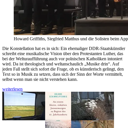
Howard Griffiths, Siegfried Matthus und die Solisten beim App
Die Konstellation hat es in sich: Ein ehemaliger DDR-Staatskünstler
schreibt eine musikalische Vision über den Protestanten Luther, das
bei der Welturaufführung auch vor polnischen Katholiken intoniert
wird. Da ist theologisch und weltanschaulich „Musike drin“. Auf
jeden Fall stellt sich sofort die Frage, ob es künstlerisch gelingt, den
Text so in Musik zu setzen, dass sich der Sinn der Worte vermittelt,
selbst wenn man sie nicht verstehen kann.
Bei
weiterlesen
Matthus
sehnen
sich
„Luthers
Träume“
nach
Brüsten,