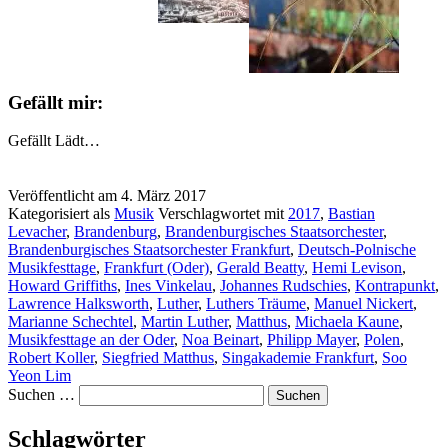
Bier
und
Essen
Gefällt mir:
Gefällt
Lädt…
Veröffentlicht am
4. März 2017
Kategorisiert als
Musik
Verschlagwortet mit
2017
,
Bastian
Levacher
,
Brandenburg
,
Brandenburgisches Staatsorchester
,
Brandenburgisches Staatsorchester Frankfurt
,
Deutsch-Polnische
Musikfesttage
,
Frankfurt (Oder)
,
Gerald Beatty
,
Hemi Levison
,
Howard Griffiths
,
Ines Vinkelau
,
Johannes Rudschies
,
Kontrapunkt
,
Lawrence Halksworth
,
Luther
,
Luthers Träume
,
Manuel Nickert
,
Marianne Schechtel
,
Martin Luther
,
Matthus
,
Michaela Kaune
,
Musikfesttage an der Oder
,
Noa Beinart
,
Philipp Mayer
,
Polen
,
Robert Koller
,
Siegfried Matthus
,
Singakademie Frankfurt
,
Soo
Yeon Lim
Suchen …
Schlagwörter