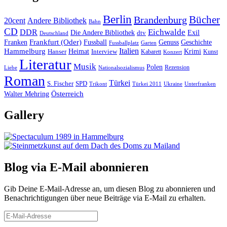
Berlin
Bücher
Brandenburg
20cent
Andere Bibliothek
Bahn
CD
Eichwalde
DDR
Die Andere Bibliothek
dtv
Exil
Deutschland
Frankfurt (Oder)
Franken
Fussball
Genuss
Geschichte
Fussballplatz
Garten
Italien
Hammelburg
Heimat
Interview
Krimi
Hanser
Kabarett
Kunst
Konzert
Literatur
Musik
Polen
Rezension
Liebe
Nationalsozialismus
Roman
Türkei
S. Fischer
SPD
Ukraine
Trikont
Türkei 2011
Unterfranken
Österreich
Walter Mehring
Gallery
Blog via E-Mail abonnieren
Gib Deine E-Mail-Adresse an, um diesen Blog zu abonnieren und
Benachrichtigungen über neue Beiträge via E-Mail zu erhalten.
E-
Mail-