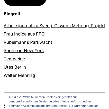
Blogroll
Arbeitsjournal zu Sven j. Olssons Mehring-Projekt
Frau Indica aus FFO
Rubelmanns Parkwacht
Sophie in New York
Textweide
Utes Berlin
Walter Mehring
Auf dieser Website werden Cookies eingesetzt zur
benutzerfreundlichen Gestaltung des Internetauftritts und zur
ANDREAS OPPERMANN
optimalen Abstimmung auf Ihre Bedürfnisse, zur Durchführung von