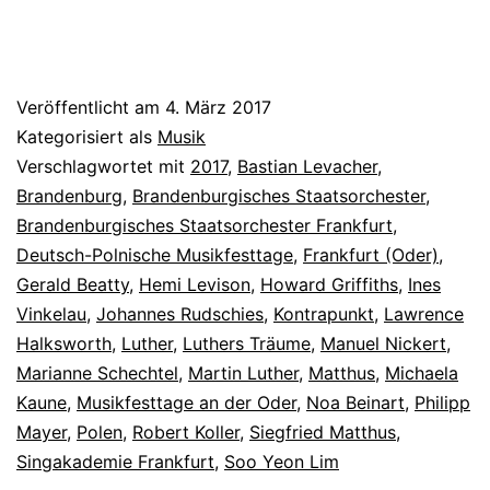
Veröffentlicht am
4. März 2017
Kategorisiert als
Musik
Verschlagwortet mit
2017
,
Bastian Levacher
,
Brandenburg
,
Brandenburgisches Staatsorchester
,
Brandenburgisches Staatsorchester Frankfurt
,
Deutsch-Polnische Musikfesttage
,
Frankfurt (Oder)
,
Gerald Beatty
,
Hemi Levison
,
Howard Griffiths
,
Ines
Vinkelau
,
Johannes Rudschies
,
Kontrapunkt
,
Lawrence
Halksworth
,
Luther
,
Luthers Träume
,
Manuel Nickert
,
Marianne Schechtel
,
Martin Luther
,
Matthus
,
Michaela
Kaune
,
Musikfesttage an der Oder
,
Noa Beinart
,
Philipp
Mayer
,
Polen
,
Robert Koller
,
Siegfried Matthus
,
Singakademie Frankfurt
,
Soo Yeon Lim