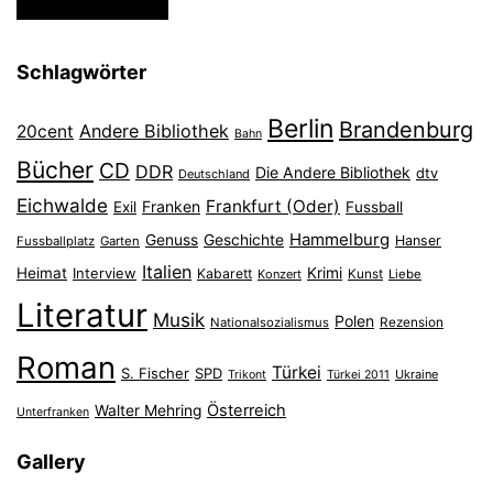
Schlagwörter
Berlin
Brandenburg
Andere Bibliothek
20cent
Bahn
Bücher
CD
DDR
Die Andere Bibliothek
dtv
Deutschland
Eichwalde
Frankfurt (Oder)
Franken
Exil
Fussball
Hammelburg
Genuss
Geschichte
Hanser
Fussballplatz
Garten
Italien
Heimat
Interview
Krimi
Kabarett
Konzert
Kunst
Liebe
Literatur
Musik
Polen
Nationalsozialismus
Rezension
Roman
Türkei
S. Fischer
SPD
Ukraine
Trikont
Türkei 2011
Österreich
Walter Mehring
Unterfranken
Gallery