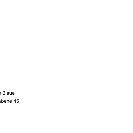
 Blaue
abene 45
,