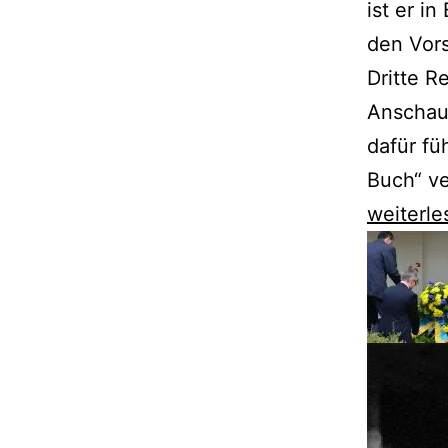
ist er in
den Vor
Dritte R
Anschauu
dafür fü
Buch“ ve
„Das
weiterle
Blaue
Buch“
von
Erich
Kästner
dokumen