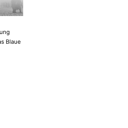
tung
as Blaue