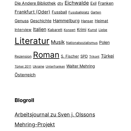
Eichwalde
Die Andere Bibliothek
Franken
dtv
Exil
Frankfurt (Oder)
Fussball
Fussballplatz
Garten
Hammelburg
Genuss
Geschichte
Heimat
Hanser
Italien
Interview
Krimi
Kabarett
Konzert
Kunst
Liebe
Literatur
Musik
Polen
Nationalsozialismus
Roman
Türkei
S. Fischer
SPD
Rezension
Trikont
Walter Mehring
Ukraine
Türkei 2011
Unterfranken
Österreich
Blogroll
Arbeitsjournal zu Sven j. Olssons
Mehring-Projekt