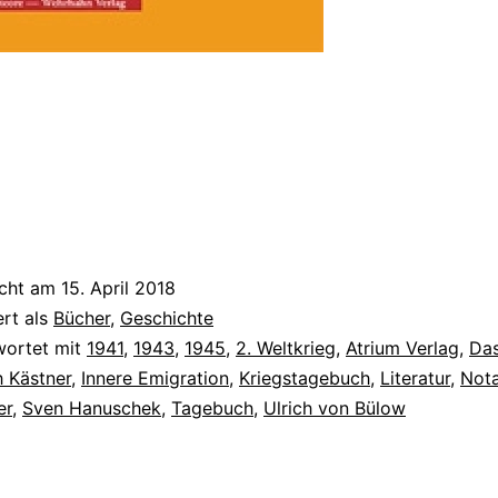
icht am
15. April 2018
ert als
Bücher
,
Geschichte
wortet mit
1941
,
1943
,
1945
,
2. Weltkrieg
,
Atrium Verlag
,
Das
h Kästner
,
Innere Emigration
,
Kriegstagebuch
,
Literatur
,
Not
er
,
Sven Hanuschek
,
Tagebuch
,
Ulrich von Bülow