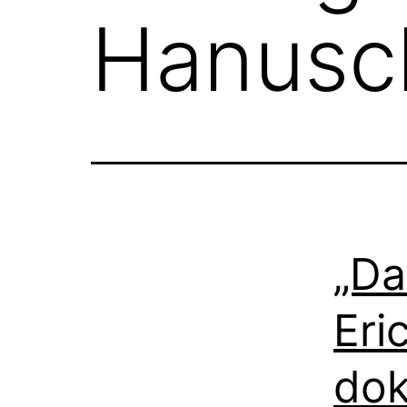
Hanusc
„Da
Eri
dok