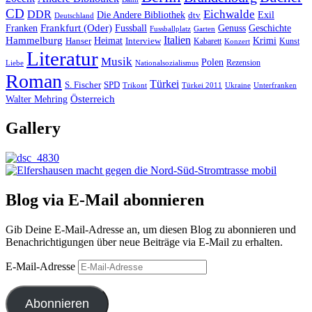
CD
Eichwalde
DDR
Die Andere Bibliothek
dtv
Exil
Deutschland
Frankfurt (Oder)
Franken
Fussball
Genuss
Geschichte
Fussballplatz
Garten
Italien
Hammelburg
Heimat
Interview
Krimi
Hanser
Kabarett
Kunst
Konzert
Literatur
Musik
Polen
Rezension
Liebe
Nationalsozialismus
Roman
Türkei
S. Fischer
SPD
Ukraine
Trikont
Türkei 2011
Unterfranken
Österreich
Walter Mehring
Gallery
Blog via E-Mail abonnieren
Gib Deine E-Mail-Adresse an, um diesen Blog zu abonnieren und
Benachrichtigungen über neue Beiträge via E-Mail zu erhalten.
E-Mail-Adresse
Abonnieren