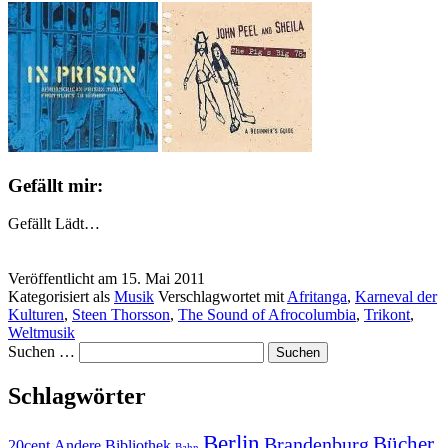
Gefällt mir:
Gefällt
Lädt…
Veröffentlicht am
15. Mai 2011
Kategorisiert als
Musik
Verschlagwortet mit
Afritanga
,
Karneval der
Kulturen
,
Steen Thorsson
,
The Sound of Afrocolumbia
,
Trikont
,
Weltmusik
Suchen …
Schlagwörter
Berlin
Bücher
Brandenburg
20cent
Andere Bibliothek
Bahn