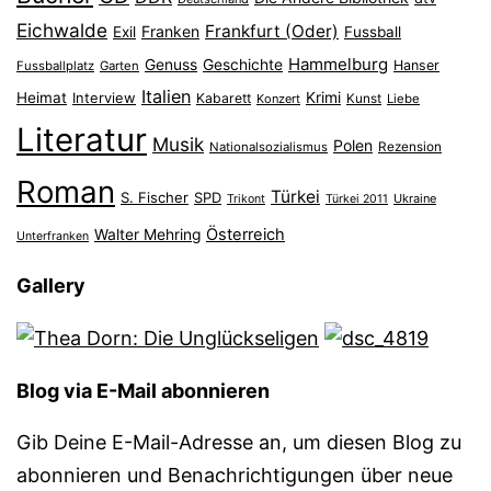
Eichwalde
Frankfurt (Oder)
Franken
Exil
Fussball
Hammelburg
Genuss
Geschichte
Hanser
Fussballplatz
Garten
Italien
Heimat
Interview
Krimi
Kabarett
Konzert
Kunst
Liebe
Literatur
Musik
Polen
Nationalsozialismus
Rezension
Roman
Türkei
S. Fischer
SPD
Ukraine
Trikont
Türkei 2011
Österreich
Walter Mehring
Unterfranken
Gallery
Blog via E-Mail abonnieren
Gib Deine E-Mail-Adresse an, um diesen Blog zu
abonnieren und Benachrichtigungen über neue