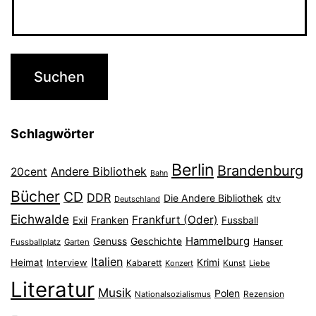
Schlagwörter
Berlin
Brandenburg
Andere Bibliothek
20cent
Bahn
Bücher
CD
DDR
Die Andere Bibliothek
dtv
Deutschland
Eichwalde
Frankfurt (Oder)
Franken
Exil
Fussball
Hammelburg
Genuss
Geschichte
Hanser
Fussballplatz
Garten
Italien
Heimat
Interview
Krimi
Kabarett
Konzert
Kunst
Liebe
Literatur
Musik
Polen
Nationalsozialismus
Rezension