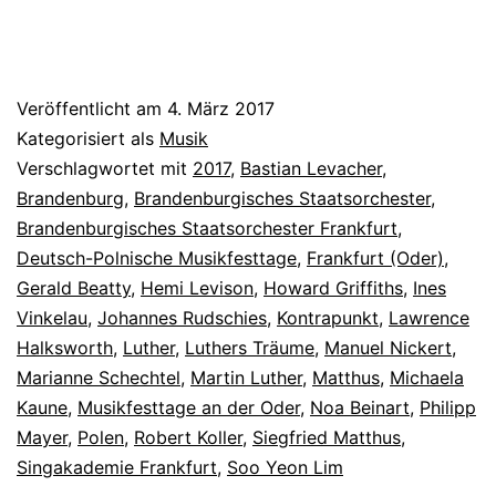
Veröffentlicht am
4. März 2017
Kategorisiert als
Musik
Verschlagwortet mit
2017
,
Bastian Levacher
,
Brandenburg
,
Brandenburgisches Staatsorchester
,
Brandenburgisches Staatsorchester Frankfurt
,
Deutsch-Polnische Musikfesttage
,
Frankfurt (Oder)
,
Gerald Beatty
,
Hemi Levison
,
Howard Griffiths
,
Ines
Vinkelau
,
Johannes Rudschies
,
Kontrapunkt
,
Lawrence
Halksworth
,
Luther
,
Luthers Träume
,
Manuel Nickert
,
Marianne Schechtel
,
Martin Luther
,
Matthus
,
Michaela
Kaune
,
Musikfesttage an der Oder
,
Noa Beinart
,
Philipp
Mayer
,
Polen
,
Robert Koller
,
Siegfried Matthus
,
Singakademie Frankfurt
,
Soo Yeon Lim