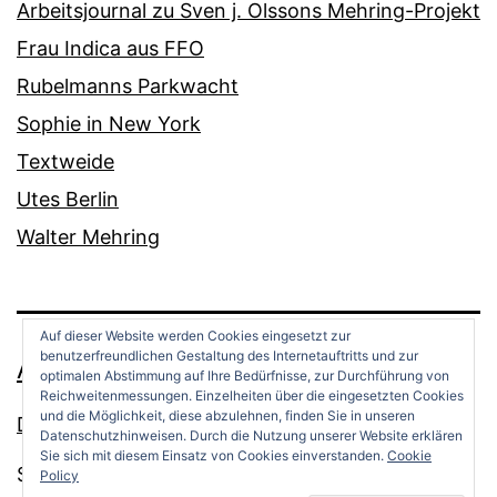
Arbeitsjournal zu Sven j. Olssons Mehring-Projekt
Frau Indica aus FFO
Rubelmanns Parkwacht
Sophie in New York
Textweide
Utes Berlin
Walter Mehring
Auf dieser Website werden Cookies eingesetzt zur
benutzerfreundlichen Gestaltung des Internetauftritts und zur
ANDREAS OPPERMANN
optimalen Abstimmung auf Ihre Bedürfnisse, zur Durchführung von
Reichweitenmessungen. Einzelheiten über die eingesetzten Cookies
und die Möglichkeit, diese abzulehnen, finden Sie in unseren
Datenschutz
Datenschutzhinweisen. Durch die Nutzung unserer Website erklären
Sie sich mit diesem Einsatz von Cookies einverstanden.
Cookie
Stolz präsentiert von
WordPress
.
Policy