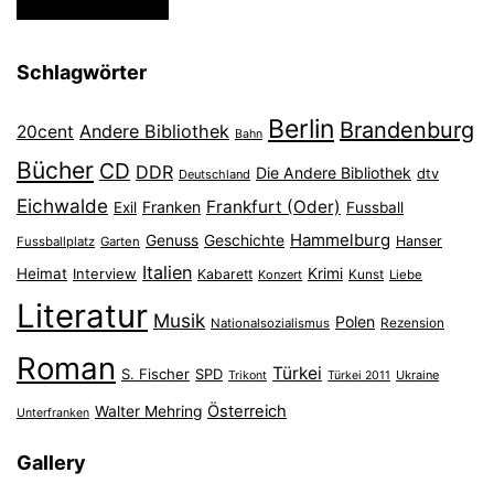
Schlagwörter
Berlin
Brandenburg
Andere Bibliothek
20cent
Bahn
Bücher
CD
DDR
Die Andere Bibliothek
dtv
Deutschland
Eichwalde
Frankfurt (Oder)
Franken
Exil
Fussball
Hammelburg
Genuss
Geschichte
Hanser
Fussballplatz
Garten
Italien
Heimat
Interview
Krimi
Kabarett
Konzert
Kunst
Liebe
Literatur
Musik
Polen
Nationalsozialismus
Rezension
Roman
Türkei
S. Fischer
SPD
Ukraine
Trikont
Türkei 2011
Österreich
Walter Mehring
Unterfranken
Gallery