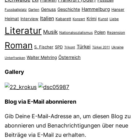
Exil
Fussball
Hammelburg
Genuss
Geschichte
Hanser
Fussballplatz
Garten
Italien
Heimat
Interview
Krimi
Kabarett
Konzert
Kunst
Liebe
Literatur
Musik
Polen
Nationalsozialismus
Rezension
Roman
Türkei
S. Fischer
SPD
Ukraine
Trikont
Türkei 2011
Österreich
Walter Mehring
Unterfranken
Gallery
Blog via E-Mail abonnieren
Gib Deine E-Mail-Adresse an, um diesen Blog zu
abonnieren und Benachrichtigungen über neue
Beiträge via E-Mail zu erhalten.