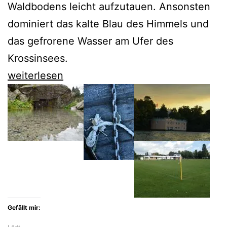
Waldbodens leicht aufzutauen. Ansonsten
dominiert das kalte Blau des Himmels und
das gefrorene Wasser am Ufer des
Krossinsees.
Winterlicher
weiterlesen
März
am
Krossinsee
Gefällt mir: