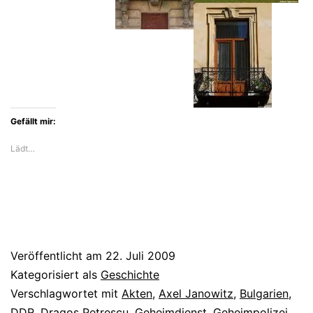
Gefällt mir:
Lädt…
Veröffentlicht am
22. Juli 2009
Kategorisiert als
Geschichte
Verschlagwortet mit
Akten
,
Axel Janowitz
,
Bulgarien
,
DDR
,
Dragos Petrescu
,
Geheimdienst
,
Geheimpolizei
,