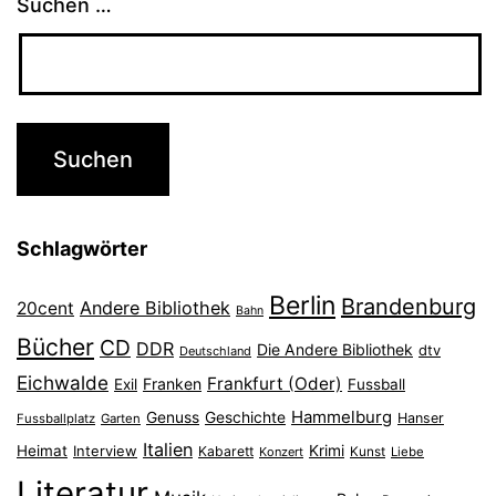
Suchen …
Schlagwörter
Berlin
Brandenburg
Andere Bibliothek
20cent
Bahn
Bücher
CD
DDR
Die Andere Bibliothek
dtv
Deutschland
Eichwalde
Frankfurt (Oder)
Franken
Exil
Fussball
Hammelburg
Genuss
Geschichte
Hanser
Fussballplatz
Garten
Italien
Heimat
Interview
Krimi
Kabarett
Konzert
Kunst
Liebe
Literatur