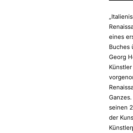
„Italien
Renaissa
eines er
Buches ü
Georg He
Künstler
vorgeno
Renaissa
Ganzes. 
seinen 2
der Kuns
Künstler