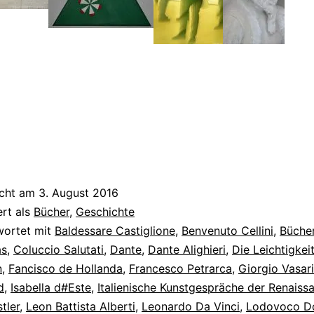
icht am
3. August 2016
ert als
Bücher
,
Geschichte
wortet mit
Baldessare Castiglione
,
Benvenuto Cellini
,
Büche
as
,
Coluccio Salutati
,
Dante
,
Dante Alighieri
,
Die Leichtigkeit
n
,
Fancisco de Hollanda
,
Francesco Petrarca
,
Giorgio Vasari
d
,
Isabella d#Este
,
Italienische Kunstgespräche der Renaiss
tler
,
Leon Battista Alberti
,
Leonardo Da Vinci
,
Lodovoco D