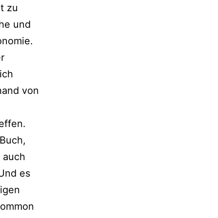
t zu
che und
onomie.
r
ich
hand von
effen.
 Buch,
r auch
 Und es
digen
r Common