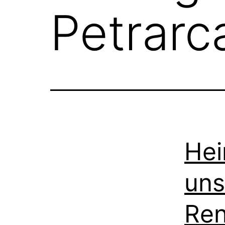
Petrarc
Hei
uns
Ren