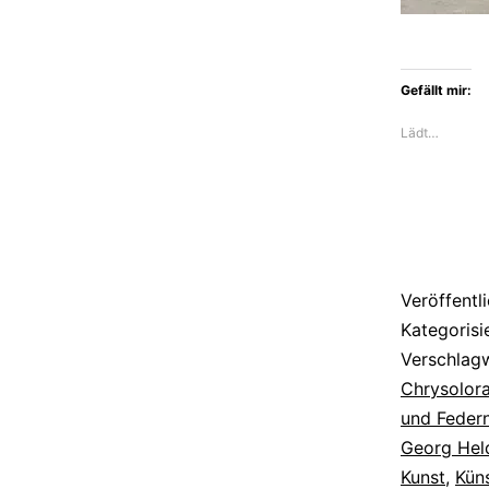
Gefällt mir:
Lädt…
Veröffentl
Kategorisi
Verschlag
Chrysolor
und Feder
Georg Hel
Kunst
,
Küns