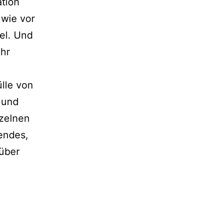
ation
 wie vor
el. Und
ihr
lle von
k und
nzelnen
hendes,
 über