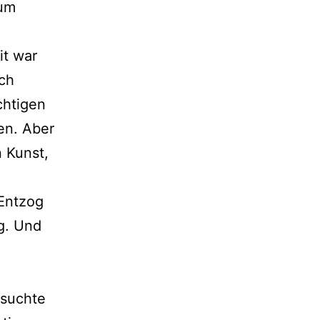
aum
it war
ich
chtigen
en. Aber
 Kunst,
 Entzog
g. Und
rsuchte