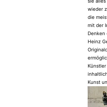
sie alle
wieder z
die meis
mit der I
Denken 
Heinz Ge
Original
ermöglic
Künstler
inhaltli
Kunst un