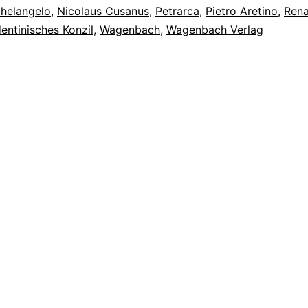
helangelo
,
Nicolaus Cusanus
,
Petrarca
,
Pietro Aretino
,
Rena
dentinisches Konzil
,
Wagenbach
,
Wagenbach Verlag