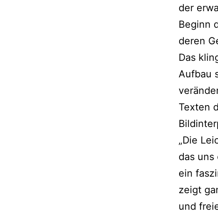
der erw
Beginn d
deren G
Das klin
Aufbau s
verände
Texten d
Bildinte
„Die Lei
das uns 
ein fas
zeigt ga
und frei