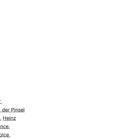
r
,
 der Pinsel
,
Heinz
ance
,
olce
,