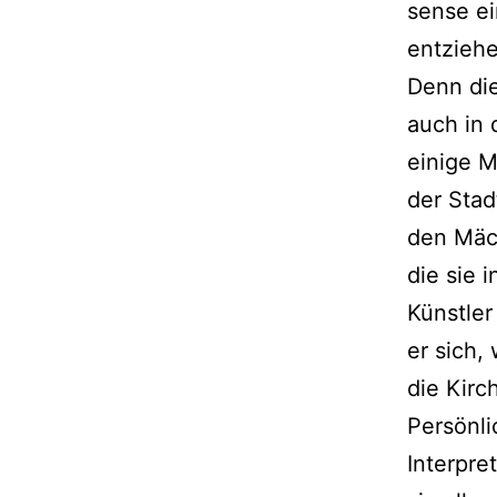
sense e
entzieh
Denn die
auch in 
einige M
der Stad
den Mäch
die sie 
Künstler
er sich,
die Kirc
Persönli
Interpre