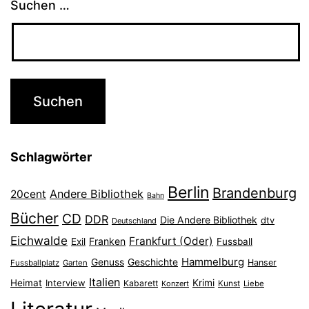
Suchen …
Schlagwörter
Berlin
Brandenburg
Andere Bibliothek
20cent
Bahn
Bücher
CD
DDR
Die Andere Bibliothek
dtv
Deutschland
Eichwalde
Frankfurt (Oder)
Franken
Exil
Fussball
Hammelburg
Genuss
Geschichte
Hanser
Fussballplatz
Garten
Italien
Heimat
Interview
Krimi
Kabarett
Konzert
Kunst
Liebe