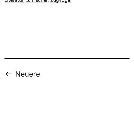
Beitragsnavigation
Neuere