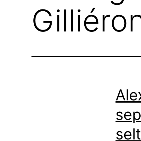
Gilliéro
Ale
sep
sel