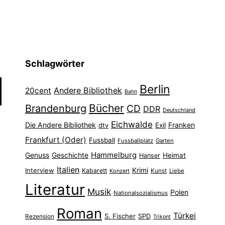
Schlagwörter
Berlin
Andere Bibliothek
20cent
Bahn
Bücher
Brandenburg
CD
DDR
Deutschland
Eichwalde
Die Andere Bibliothek
Franken
dtv
Exil
Frankfurt (Oder)
Fussball
Fussballplatz
Garten
Hammelburg
Genuss
Geschichte
Heimat
Hanser
Italien
Interview
Krimi
Kabarett
Konzert
Kunst
Liebe
Literatur
Musik
Polen
Nationalsozialismus
Roman
Türkei
S. Fischer
SPD
Rezension
Trikont