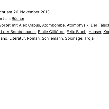
icht am
26. November 2013
ert als
Bücher
wortet mit
Alex Capus
,
Atombombe
,
Atomphysik
,
Der Fälsc
nd der Bombenbauer
,
Emile Gilliéron
,
Felix Bloch
,
Hanser
,
Kn
iano
,
Literatur
,
Roman
,
Schliemann
,
Spionage
,
Troja