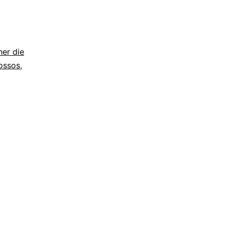
her die
ossos
,