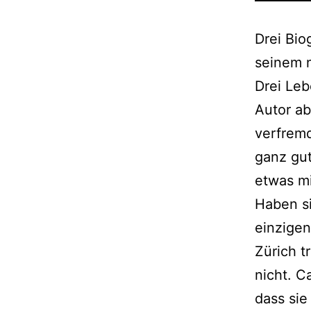
Drei Bio
seinem 
Drei Leb
Autor ab
verfrem
ganz gut
etwas mi
Haben si
einzigen
Zürich t
nicht. C
dass sie