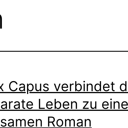
n
x Capus verbindet d
arate Leben zu ein
tsamen Roman