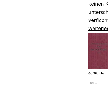
keinen K
untersch
verfloc
Alex
weiterle
Capus
verbinde
drei
separate
Leben
Gefällt mir:
zu
Lädt…
einem
seltsam
Roman