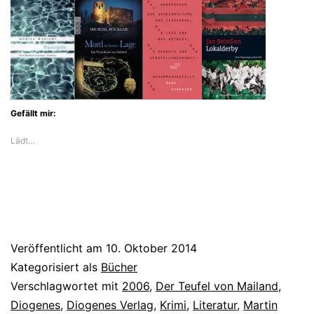
Suter
baut
einen
Krimi
um
Gefällt mir:
eine
Lädt…
Sage
Veröffentlicht am
10. Oktober 2014
Kategorisiert als
Bücher
Verschlagwortet mit
2006
,
Der Teufel von Mailand
,
Diogenes
,
Diogenes Verlag
,
Krimi
,
Literatur
,
Martin