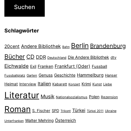
Schlagwörter
Berlin
Brandenburg
Andere Bibliothek
20cent
Bahn
Bücher
CD
DDR
Die Andere Bibliothek
dtv
Deutschland
Eichwalde
Frankfurt (Oder)
Franken
Exil
Fussball
Hammelburg
Genuss
Geschichte
Hanser
Fussballplatz
Garten
Italien
Heimat
Interview
Krimi
Kabarett
Konzert
Kunst
Liebe
Literatur
Musik
Polen
Nationalsozialismus
Rezension
Roman
Türkei
S. Fischer
SPD
Ukraine
Trikont
Türkei 2011
Österreich
Walter Mehring
Unterfranken