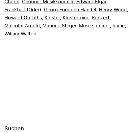
Chorin
,
Choriner Musiksommer
,
Edward Elgar
,
Frankfurt (Oder)
,
Georg Friedrich Händel
,
Henry Wood
,
Howard Griffiths
,
Kloster
,
Klosterruine
,
Konzert
,
Malcolm Arnold
,
Maurice Steger
,
Musiksommer
,
Ruine
,
Wiliam Walton
Suchen …