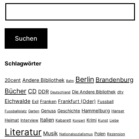
Schlagwörter
Berlin
Brandenburg
Andere Bibliothek
20cent
Bahn
Bücher
CD
DDR
Die Andere Bibliothek
dtv
Deutschland
Eichwalde
Frankfurt (Oder)
Franken
Exil
Fussball
Hammelburg
Genuss
Geschichte
Hanser
Fussballplatz
Garten
Italien
Heimat
Interview
Krimi
Kabarett
Konzert
Kunst
Liebe
Literatur
Musik
Polen
Nationalsozialismus
Rezension