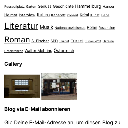
Hammelburg
Genuss
Geschichte
Hanser
Fussballplatz
Garten
Italien
Heimat
Interview
Krimi
Kabarett
Konzert
Kunst
Liebe
Literatur
Musik
Polen
Nationalsozialismus
Rezension
Roman
Türkei
S. Fischer
SPD
Ukraine
Trikont
Türkei 2011
Österreich
Walter Mehring
Unterfranken
Gallery
Blog via E-Mail abonnieren
Gib Deine E-Mail-Adresse an, um diesen Blog zu