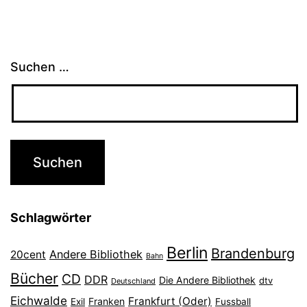
Suchen …
Schlagwörter
Berlin
Brandenburg
Andere Bibliothek
20cent
Bahn
Bücher
CD
DDR
Die Andere Bibliothek
dtv
Deutschland
Eichwalde
Frankfurt (Oder)
Franken
Exil
Fussball