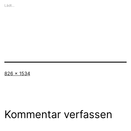
Lädt…
Originalgröße
826 × 1534
Kommentar verfassen