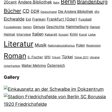
Berlin
Brandenburg
Andere Bibliothek
20cent
Bahn
Bücher
CD
DDR
Die Andere Bibliothek
dtv
Deutschland
Eichwalde
Frankfurt (Oder)
Franken
Exil
Fussball
Hammelburg
Genuss
Geschichte
Hanser
Fussballplatz
Garten
Italien
Heimat
Interview
Krimi
Kabarett
Konzert
Kunst
Liebe
Literatur
Musik
Polen
Nationalsozialismus
Rezension
Roman
Türkei
S. Fischer
SPD
Ukraine
Trikont
Türkei 2011
Österreich
Walter Mehring
Unterfranken
Gallery