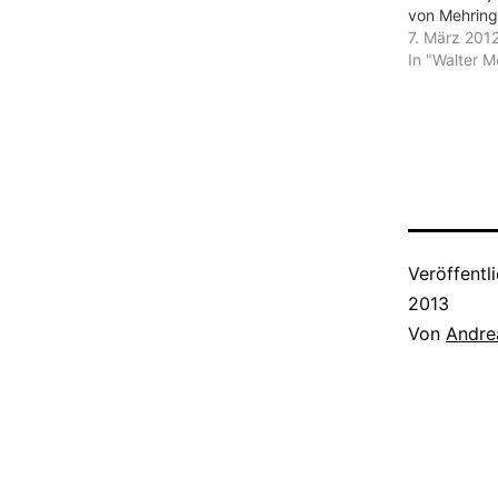
von Mehring 
nach seiner
7. März 201
seine Mutti 
In "Walter M
unerschöpfli
von ungeahn
über mich u
geduldiges B
ausschütten
Eselsbrägen 
„Speisesaal
Veröffentl
2013
Von
Andre