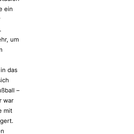
e ein
r
.
ehr, um
m
in das
sich
ßball –
r war
e mit
gert.
en