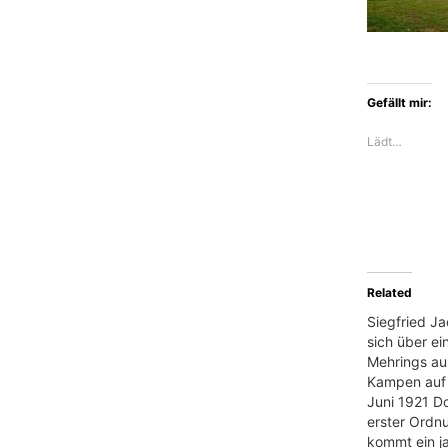
Gefällt mir:
Lädt…
Related
Siegfried J
sich über ei
Mehrings au
Kampen auf 
Juni 1921 D
erster Ordn
kommt ein j