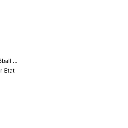
ßball …
r Etat