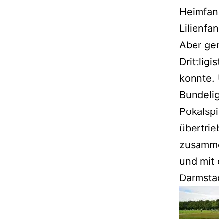
Heimfans
Lilienfa
Aber gen
Drittlig
konnte. 
Bundelig
Pokalsp
übertrie
zusamme
und mit 
Darmsta