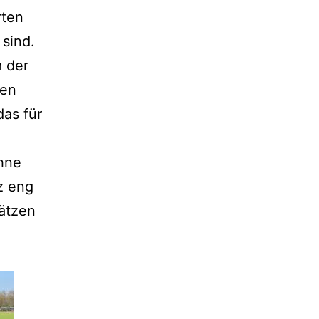
rten
 sind.
m der
hen
as für
hne
z eng
ätzen