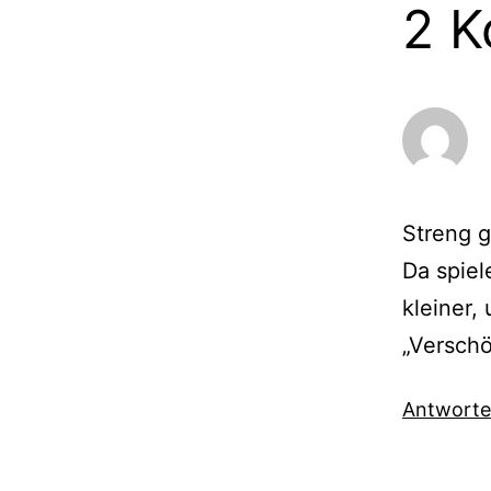
2 
Streng g
Da spiel
kleiner, 
„Versch
Antwort