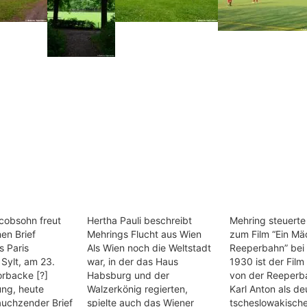
acobsohn freut
Hertha Pauli beschreibt
Mehring steuerte
nen Brief
Mehrings Flucht aus Wien
zum Film “Ein Mä
s Paris
Als Wien noch die Weltstadt
Reeperbahn” bei
Sylt, am 23.
war, in der das Haus
1930 ist der Film
orbacke [?]
Habsburg und der
von der Reeperb
ung, heute
Walzerkönig regierten,
Karl Anton als de
auchzender Brief
spielte auch das Wiener
tscheslowakisch