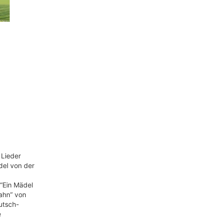
 Lieder
del von der
 “Ein Mädel
ahn” von
utsch-
e