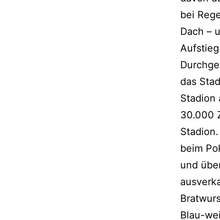
bei Rege
Dach – u
Aufstieg 
Durchger
das Sta
Stadion 
30.000 Z
Stadion.
beim Pok
und über
ausverka
Bratwurs
Blau-we