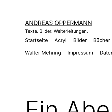
Zum
Inhalt
springen
ANDREAS OPPERMANN
Texte. Bilder. Weiterleitungen.
Startseite
Acryl
Bilder
Bücher
Walter Mehring
Impressum
Date
Ein Ab