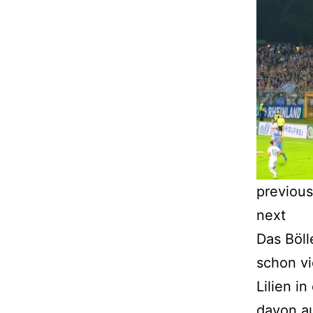
previous
next
Das Böll
schon vi
Lilien i
davon a