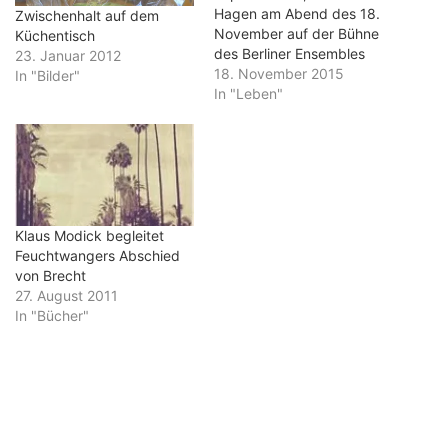
Hagen am Abend des 18.
Zwischenhalt auf dem
November auf der Bühne
Küchentisch
des Berliner Ensembles
23. Januar 2012
trägt. Fünf Tage nach dem
18. November 2015
In "Bilder"
Terrorabend in Paris zeigt
In "Leben"
sie so ihre Solidarität. Vor
allem aber merkt man ihr
an, wie sie vor allem der
Massenmord im Bataclan
mitgenommen hat - und…
Klaus Modick begleitet
Feuchtwangers Abschied
von Brecht
27. August 2011
In "Bücher"