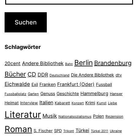
Schlagwörter
Berlin
Brandenburg
Andere Bibliothek
20cent
Bahn
Bücher
CD
DDR
Die Andere Bibliothek
dtv
Deutschland
Eichwalde
Frankfurt (Oder)
Franken
Exil
Fussball
Hammelburg
Genuss
Geschichte
Hanser
Fussballplatz
Garten
Italien
Heimat
Interview
Krimi
Kabarett
Konzert
Kunst
Liebe
Literatur
Musik
Polen
Nationalsozialismus
Rezension
Roman
Türkei
S. Fischer
SPD
Ukraine
Trikont
Türkei 2011