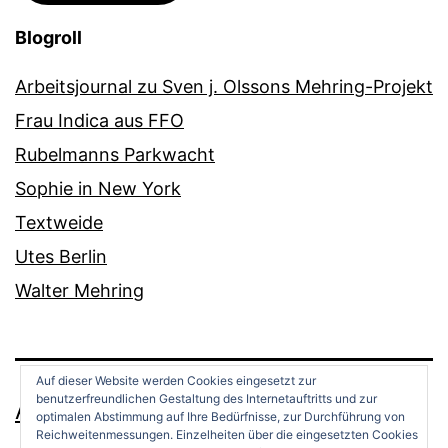
Blogroll
Arbeitsjournal zu Sven j. Olssons Mehring-Projekt
Frau Indica aus FFO
Rubelmanns Parkwacht
Sophie in New York
Textweide
Utes Berlin
Walter Mehring
Auf dieser Website werden Cookies eingesetzt zur
benutzerfreundlichen Gestaltung des Internetauftritts und zur
ANDREAS OPPERMANN
optimalen Abstimmung auf Ihre Bedürfnisse, zur Durchführung von
Reichweitenmessungen. Einzelheiten über die eingesetzten Cookies