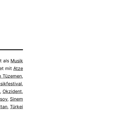
t als
Musik
et mit
Atze
m Tüzemen
,
ikfestival
,
,
Okzident
,
rsoy
,
Sinem
ltan
,
Türkei