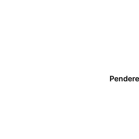
tion
Pendere