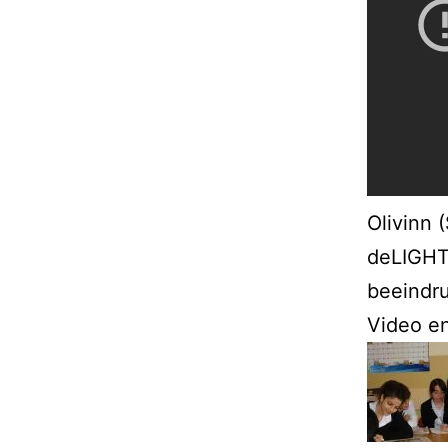
Olivinn
deLIGHTe
beeindru
Video e