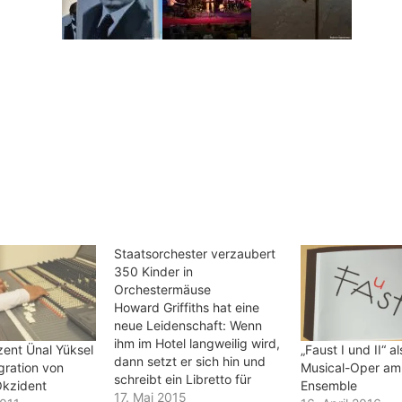
Staatsorchester verzaubert
350 Kinder in
Orchestermäuse
Howard Griffiths hat eine
neue Leidenschaft: Wenn
ihm im Hotel langweilig wird,
ent Ünal Yüksel
„Faust I und II“ al
dann setzt er sich hin und
egration von
Musical-Oper am 
schreibt ein Libretto für
Okzident
Ensemble
Kinder. Nach "Die Hexe und
17. Mai 2015