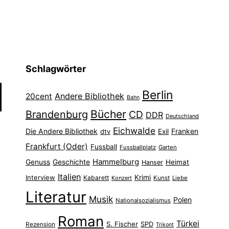
Schlagwörter
Berlin
Andere Bibliothek
20cent
Bahn
Bücher
Brandenburg
CD
DDR
Deutschland
Eichwalde
Die Andere Bibliothek
Franken
dtv
Exil
Frankfurt (Oder)
Fussball
Fussballplatz
Garten
Hammelburg
Genuss
Geschichte
Heimat
Hanser
Italien
Interview
Krimi
Kabarett
Konzert
Kunst
Liebe
Literatur
Musik
Polen
Nationalsozialismus
Roman
Türkei
S. Fischer
SPD
Rezension
Trikont