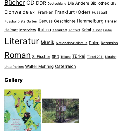
Bücher
CD
DDR
Die Andere Bibliothek
dtv
Deutschland
Eichwalde
Frankfurt (Oder)
Franken
Exil
Fussball
Hammelburg
Genuss
Geschichte
Hanser
Fussballplatz
Garten
Italien
Heimat
Interview
Krimi
Kabarett
Konzert
Kunst
Liebe
Literatur
Musik
Polen
Nationalsozialismus
Rezension
Roman
Türkei
S. Fischer
SPD
Ukraine
Trikont
Türkei 2011
Österreich
Walter Mehring
Unterfranken
Gallery