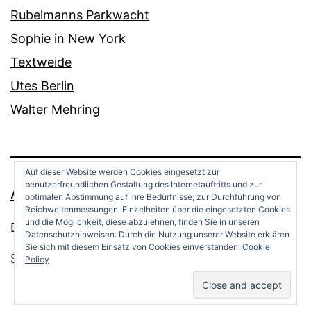
Rubelmanns Parkwacht
Sophie in New York
Textweide
Utes Berlin
Walter Mehring
Auf dieser Website werden Cookies eingesetzt zur
benutzerfreundlichen Gestaltung des Internetauftritts und zur
ANDREAS OPPERMANN
optimalen Abstimmung auf Ihre Bedürfnisse, zur Durchführung von
Reichweitenmessungen. Einzelheiten über die eingesetzten Cookies
und die Möglichkeit, diese abzulehnen, finden Sie in unseren
Datenschutz
Datenschutzhinweisen. Durch die Nutzung unserer Website erklären
Sie sich mit diesem Einsatz von Cookies einverstanden.
Cookie
Stolz präsentiert von
WordPress
.
Policy