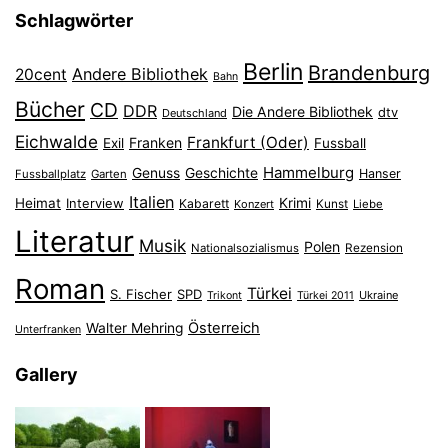
Schlagwörter
Berlin
Brandenburg
Andere Bibliothek
20cent
Bahn
Bücher
CD
DDR
Die Andere Bibliothek
dtv
Deutschland
Eichwalde
Frankfurt (Oder)
Franken
Exil
Fussball
Hammelburg
Genuss
Geschichte
Hanser
Fussballplatz
Garten
Italien
Heimat
Interview
Krimi
Kabarett
Konzert
Kunst
Liebe
Literatur
Musik
Polen
Nationalsozialismus
Rezension
Roman
Türkei
S. Fischer
SPD
Ukraine
Trikont
Türkei 2011
Österreich
Walter Mehring
Unterfranken
Gallery