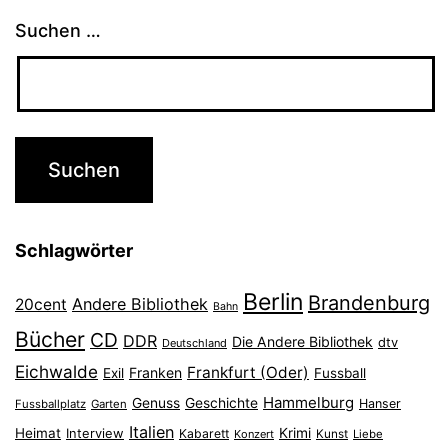
Suchen …
Schlagwörter
Berlin
Brandenburg
Andere Bibliothek
20cent
Bahn
Bücher
CD
DDR
Die Andere Bibliothek
dtv
Deutschland
Eichwalde
Frankfurt (Oder)
Franken
Exil
Fussball
Hammelburg
Genuss
Geschichte
Hanser
Fussballplatz
Garten
Italien
Heimat
Interview
Krimi
Kabarett
Konzert
Kunst
Liebe