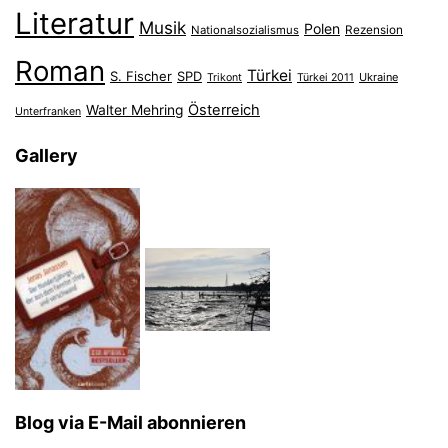
Literatur
Musik
Polen
Nationalsozialismus
Rezension
Roman
Türkei
S. Fischer
SPD
Ukraine
Trikont
Türkei 2011
Österreich
Walter Mehring
Unterfranken
Gallery
Blog via E-Mail abonnieren