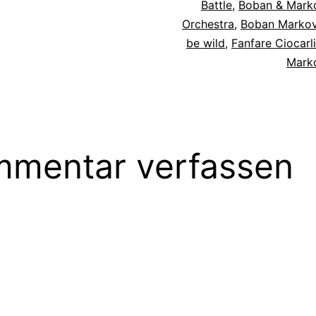
Battle
,
Boban & Mark
Orchestra
,
Boban Markov
be wild
,
Fanfare Ciocarl
Mark
mentar verfassen