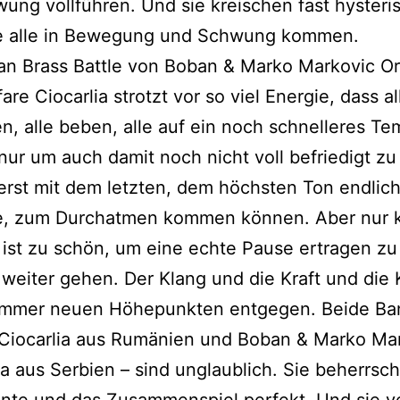
ung vollführen. Und sie kreischen fast hysteri
e alle in Bewegung und Schwung kommen.
an Brass Battle von Boban & Marko Markovic O
are Ciocarlia strotzt vor so viel Energie, dass al
n, alle beben, alle auf ein noch schnelleres T
nur um auch damit noch nicht voll befriedigt zu 
 erst mit dem letzten, dem höchsten Ton endlich
e, zum Durchatmen kommen können. Aber nur k
ist zu schön, um eine echte Pause ertragen z
weiter gehen. Der Klang und die Kraft und die 
 immer neuen Höhepunkten entgegen. Beide Ba
 Ciocarlia aus Rumänien und Boban & Marko Ma
a aus Serbien – sind unglaublich. Sie beherrsch
ente und das Zusammenspiel perfekt. Und sie v