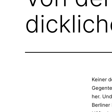
dicklic
Keiner d
Gegentei
her. Un
Berliner