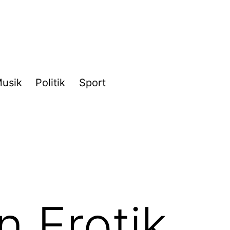
usik
Politik
Sport
n Erotik