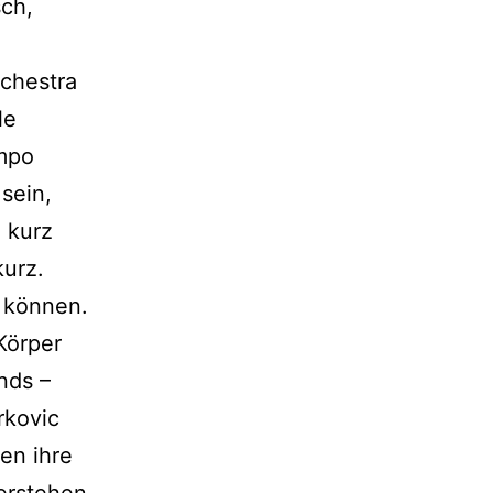
sch,
rchestra
le
empo
sein,
 kurz
urz.
u können.
Körper
nds –
rkovic
en ihre
erstehen