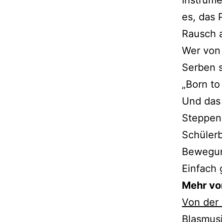
es, das 
Rausch 
Wer von 
Serben s
„Born to
Und das 
Steppenw
Schülerb
Bewegun
Einfach 
Mehr von
Von der 
Blasmusi