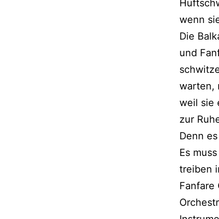
Hüftschw
wenn si
Die Balk
und Fanf
schwitze
warten, 
weil sie
zur Ruh
Denn es 
Es muss 
treiben
Fanfare
Orchestr
Instrum