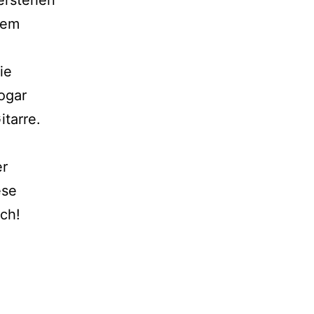
dem
ie
ogar
tarre.
er
ese
ch!