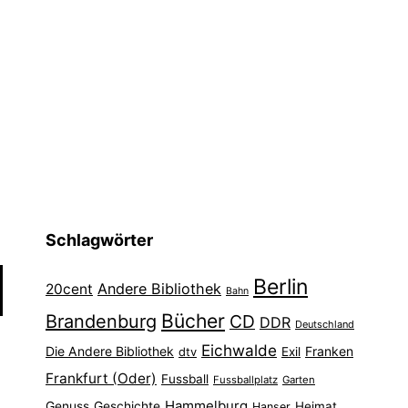
Schlagwörter
Berlin
Andere Bibliothek
20cent
Bahn
Bücher
Brandenburg
CD
DDR
Deutschland
Eichwalde
Die Andere Bibliothek
Franken
dtv
Exil
Frankfurt (Oder)
Fussball
Fussballplatz
Garten
Hammelburg
Genuss
Geschichte
Heimat
Hanser