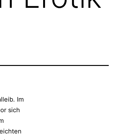
leib. Im
or sich
im
leichten