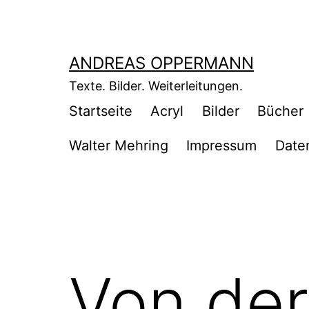
Zum
Inhalt
springen
ANDREAS OPPERMANN
Texte. Bilder. Weiterleitungen.
Startseite
Acryl
Bilder
Bücher
Walter Mehring
Impressum
Date
Von der 