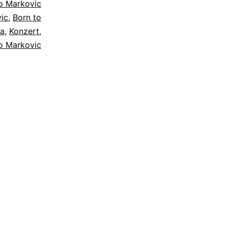
o Markovic
ic
,
Born to
ia
,
Konzert
,
o Markovic