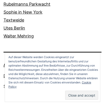
Rubelmanns Parkwacht
Sophie in New York
Textweide
Utes Berlin
Walter Mehring
Auf dieser Website werden Cookies eingesetzt zur
benutzerfreundlichen Gestaltung des Internetauftritts und zur
ANDREAS OPPERMANN
optimalen Abstimmung auf Ihre Bedürfnisse, zur Durchführung von
Reichweitenmessungen. Einzelheiten über die eingesetzten Cookies
und die Möglichkeit, diese abzulehnen, finden Sie in unseren
Datenschutz
Datenschutzhinweisen. Durch die Nutzung unserer Website erklären
Sie sich mit diesem Einsatz von Cookies einverstanden.
Cookie
Stolz präsentiert von
WordPress
.
Policy