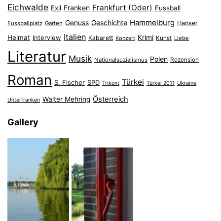
Eichwalde
Frankfurt (Oder)
Franken
Exil
Fussball
Hammelburg
Genuss
Geschichte
Hanser
Fussballplatz
Garten
Italien
Heimat
Interview
Krimi
Kabarett
Konzert
Kunst
Liebe
Literatur
Musik
Polen
Nationalsozialismus
Rezension
Roman
Türkei
S. Fischer
SPD
Ukraine
Trikont
Türkei 2011
Österreich
Walter Mehring
Unterfranken
Gallery