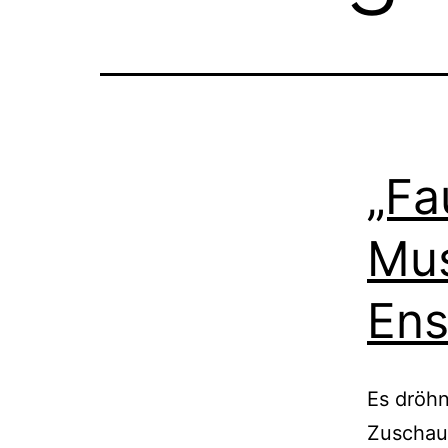
„Fau
Mus
En
Es dröhn
Zuschau