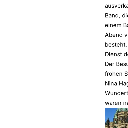
ausverka
Band, di
einem Ba
Abend v
besteht,
Dienst d
Der Bes
frohen S
Nina Hag
Wundert
waren na