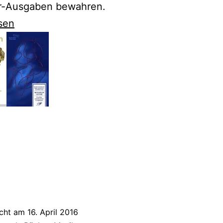
er-Ausgaben bewahren.
sen
e
icht am
16. April 2016