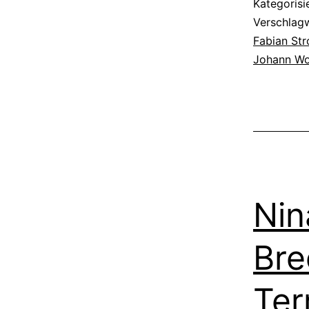
Kategorisi
Verschlag
Fabian St
Johann Wo
Nin
Bre
Ter