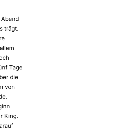
m Abend
 trägt.
re
 allem
noch
fünf Tage
ber die
um von
de.
ginn
r King.
arauf