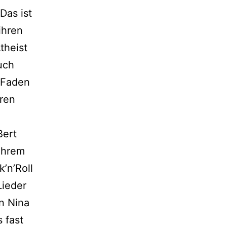
Das ist
ihren
theist
uch
n Faden
eren
Bert
 ihrem
’n’Roll
Lieder
in Nina
 fast