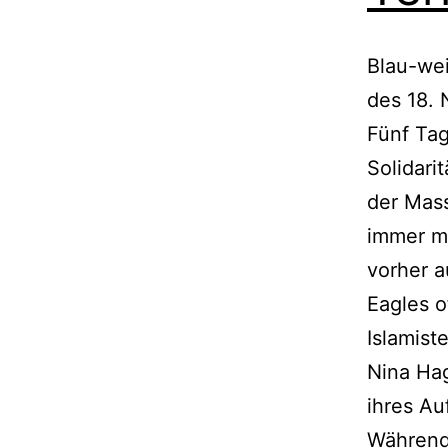
Blau-we
des 18. 
Fünf Tag
Solidari
der Mas
immer mi
vorher a
Eagles o
Islamist
Nina Hag
ihres Au
Während