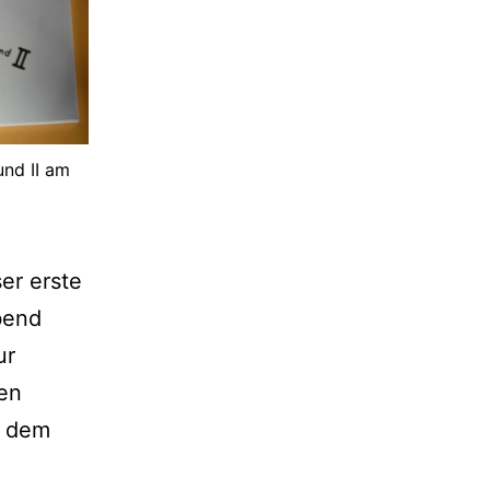
und II am
er erste
bend
ur
ren
r dem