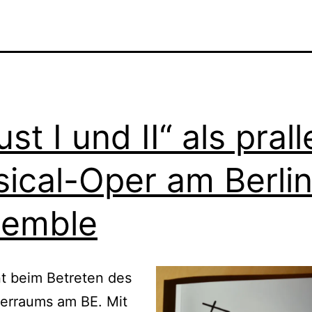
st I und II“ als prall
ical-Oper am Berlin
semble
t beim Betreten des
erraums am BE. Mit