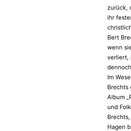
zurück, 
ihr fest
christli
Bert Bre
wenn sie
verliert
dennoch
Im Wesen
Brechts 
Album „P
und Folk
Brechts,
Hagen bü