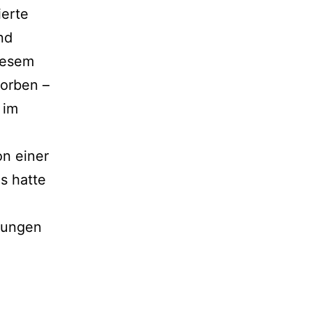
ierte
nd
iesem
orben –
 im
n einer
s hatte
hungen