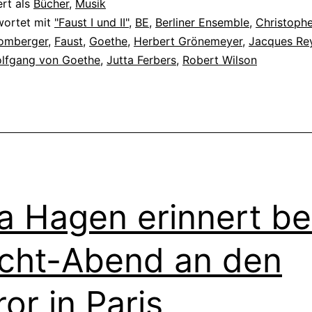
ert als
Bücher
,
Musik
wortet mit
"Faust I und II"
,
BE
,
Berliner Ensemble
,
Christophe
romberger
,
Faust
,
Goethe
,
Herbert Grönemeyer
,
Jacques Re
lfgang von Goethe
,
Jutta Ferbers
,
Robert Wilson
a Hagen erinnert b
cht-Abend an den
ror in Paris