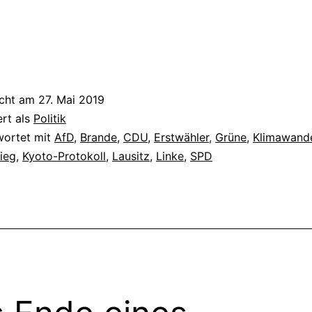
icht am
27. Mai 2019
ert als
Politik
wortet mit
AfD
,
Brande
,
CDU
,
Erstwähler
,
Grüne
,
Klimawand
ieg
,
Kyoto-Protokoll
,
Lausitz
,
Linke
,
SPD