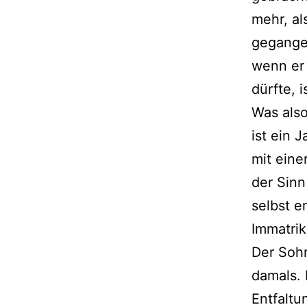
mehr, al
gegangen
wenn er 
dürfte, i
Was also
ist ein J
mit eine
der Sinn
selbst e
Immatrik
Der Sohn
damals. 
Entfaltu