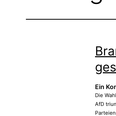
Bra
ges
Ein K
Die Wahl
AfD triu
Parteien