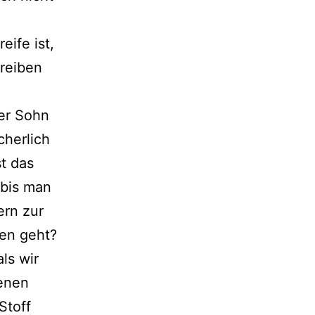
eife ist,
hreiben
Der Sohn
icherlich
t das
 bis man
ern zur
ren geht?
ls wir
genen
Stoff