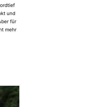
ordtief
nkt und
ber für
ht mehr