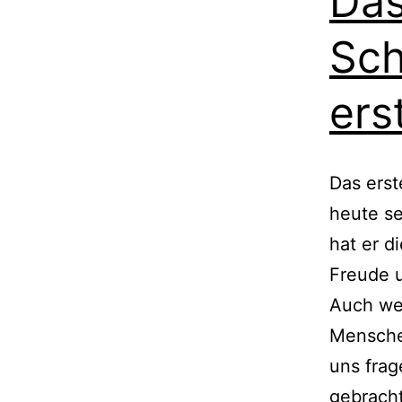
Das
Sch
ers
Das erst
heute s
hat er d
Freude 
Auch wen
Mensche
uns frag
gebracht