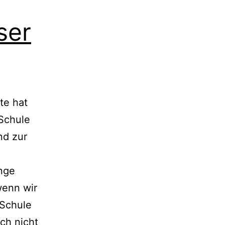
ser
te hat
Schule
nd zur
unge
enn wir
 Schule
uch nicht