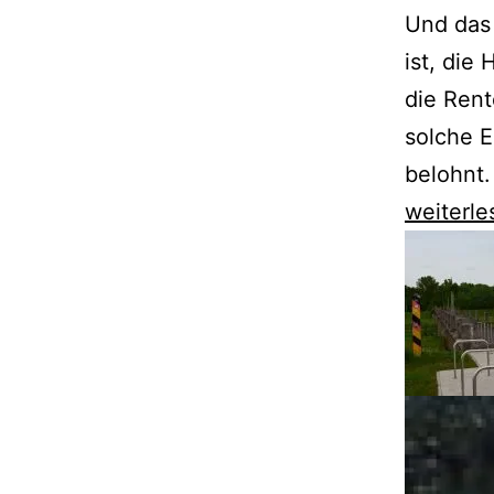
Und das 
ist, die
die Rent
solche E
belohnt.
Branden
weiterle
ist
kulturell
gespalt