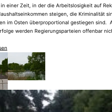
in einer Zeit, in der die Arbeitslosigkeit auf Rek
 Haushaltseinkommen steigen, die Kriminalität si
en im Osten überproportional gestiegen sind. A
rfolge werden Regierungsparteien offenbar nic
burg
sen
en