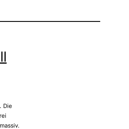
ll
. Die
rei
 massiv.