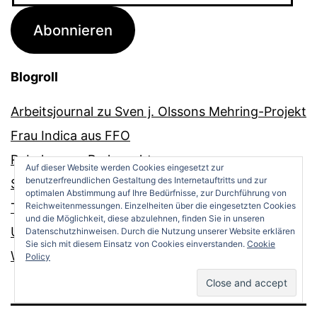
Adresse
Abonnieren
Blogroll
Arbeitsjournal zu Sven j. Olssons Mehring-Projekt
Frau Indica aus FFO
Rubelmanns Parkwacht
Auf dieser Website werden Cookies eingesetzt zur
benutzerfreundlichen Gestaltung des Internetauftritts und zur
Sophie in New York
optimalen Abstimmung auf Ihre Bedürfnisse, zur Durchführung von
Reichweitenmessungen. Einzelheiten über die eingesetzten Cookies
Textweide
und die Möglichkeit, diese abzulehnen, finden Sie in unseren
Utes Berlin
Datenschutzhinweisen. Durch die Nutzung unserer Website erklären
Sie sich mit diesem Einsatz von Cookies einverstanden.
Cookie
Walter Mehring
Policy