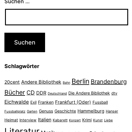
Suchen …
Schlagwörter
Berlin
Brandenburg
Andere Bibliothek
20cent
Bahn
Bücher
CD
DDR
Die Andere Bibliothek
dtv
Deutschland
Eichwalde
Frankfurt (Oder)
Franken
Exil
Fussball
Hammelburg
Genuss
Geschichte
Hanser
Fussballplatz
Garten
Italien
Heimat
Interview
Krimi
Kabarett
Konzert
Kunst
Liebe
Literatur