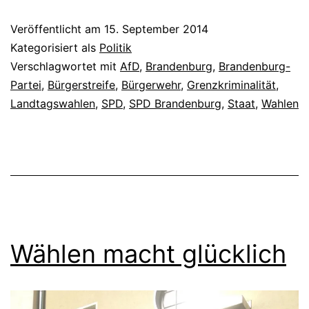
Veröffentlicht am
15. September 2014
Kategorisiert als
Politik
Verschlagwortet mit
AfD
,
Brandenburg
,
Brandenburg-
Partei
,
Bürgerstreife
,
Bürgerwehr
,
Grenzkriminalität
,
Landtagswahlen
,
SPD
,
SPD Brandenburg
,
Staat
,
Wahlen
Wählen macht glücklich