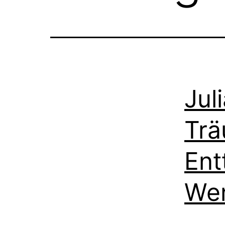
Jul
Tr
Ent
Wen