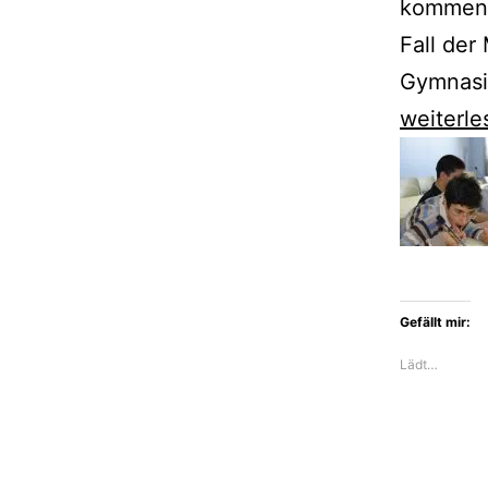
kommen 
Fall der
Gymnasia
Julia
weiterle
Schoch
analysie
Träume
und
Enttäus
Gefällt mir:
der
Lädt…
Wendege