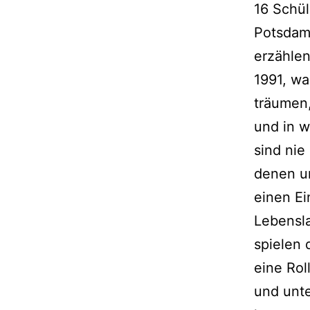
16 Schül
Potsdam
erzähle
1991, wa
träumen,
und in w
sind nie
denen un
einen Ei
Lebensl
spielen
eine Rol
und unte