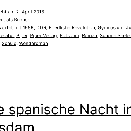
icht am
2. April 2018
ert als
Bücher
wortet mit
1989
,
DDR
,
Friedliche Revolution
,
Gymnasium
,
Ju
teratur
,
Piper
,
Piper Verlag
,
Potsdam
,
Roman
,
Schöne Seele
,
Schule
,
Wenderoman
e spanische Nacht i
tsdam