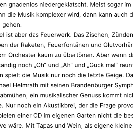
en gnadenlos niedergeklatscht. Meist sogar im 
nn die Musik komplexer wird, dann kann auch 
 gehen.
el ist aber das Feuerwerk. Das Zischen, Zünde
en der Raketen, Feuerfontänen und Glutvorhän
om Orchester kaum zu übertönen. Aber wenn d
ändig noch „Oh“ und „Ah“ und „Guck mal“ raun
nn spielt die Musik nur noch die letzte Geige. D
chael Helmrath mit seinen Brandenburger Symp
 abmühen, ein musikalischer Genuss kommt nic
. Nur noch ein Akustikbrei, der die Frage provo
ielen einer CD im eigenen Garten nicht die be
ive wäre. Mit Tapas und Wein, als eigene kleine