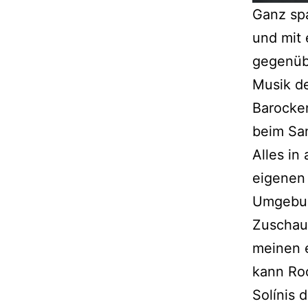
Ganz spa
und mit
gegenübe
Musik d
Barocken
beim Sa
Alles in
eigenen 
Umgebun
Zuschaue
meinen e
kann Roc
Solínis 