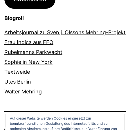
Blogroll
Arbeitsjournal zu Sven j. Olssons Mehring-Projekt
Frau Indica aus FFO
Rubelmanns Parkwacht
Sophie in New York
Textweide
Utes Berlin
Walter Mehring
Auf dieser Website werden Cookies eingesetzt zur
benutzerfreundlichen Gestaltung des Internetauftritts und zur
ANDREAS OPPERMANN
optimalen Abstimmung auf Ihre Bedürfnisse, zur Durchführung von