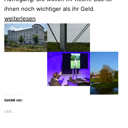
ihnen noch wichtiger als ihr Geld.
Antenne
weiterlesen
Stammtisch:
Gibt
es
Gerechtigkeit
für
Altanschließer?
Gefällt mir:
Lädt…