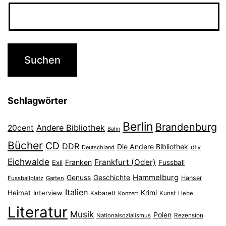
Schlagwörter
Berlin
Brandenburg
Andere Bibliothek
20cent
Bahn
Bücher
CD
DDR
Die Andere Bibliothek
dtv
Deutschland
Eichwalde
Frankfurt (Oder)
Franken
Exil
Fussball
Hammelburg
Genuss
Geschichte
Hanser
Fussballplatz
Garten
Italien
Heimat
Interview
Krimi
Kabarett
Konzert
Kunst
Liebe
Literatur
Musik
Polen
Nationalsozialismus
Rezension