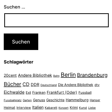
Suchen …
Schlagwörter
Berlin
Brandenburg
Andere Bibliothek
20cent
Bahn
Bücher
CD
DDR
Die Andere Bibliothek
dtv
Deutschland
Eichwalde
Frankfurt (Oder)
Franken
Exil
Fussball
Hammelburg
Genuss
Geschichte
Hanser
Fussballplatz
Garten
Italien
Heimat
Interview
Krimi
Kabarett
Konzert
Kunst
Liebe