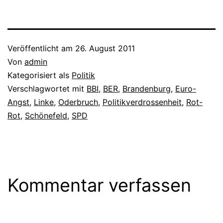
übernehmen, machen wir
die Verlängerung der
Laufzeiten für
Atomkraftwerke wieder
rückgängig.“ Dieses
Veröffentlicht am
26. August 2011
Selbstbewusstsein kam bei
Von
admin
den Brandenburger Grünen
sehr gut an. Auch…
Kategorisiert als
Politik
Verschlagwortet mit
BBI
,
BER
,
Brandenburg
,
Euro-
Angst
,
Linke
,
Oderbruch
,
Politikverdrossenheit
,
Rot-
Rot
,
Schönefeld
,
SPD
Kommentar verfassen