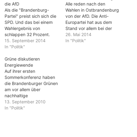
die AfD
Alle reden nach den
Als die "Brandenburg-
Wahlen in Ostbrandenburg
Partei" preist sich sich die
von der AfD. Die Anti-
SPD. Und das bei einem
Europartei hat aus dem
Wahlergebnis von
Stand vor allem bei der
schlappen 32 Prozent.
Europawahl tatsächlich ein
26. Mai 2014
Wenn man bedenkt, dass
15. September 2014
erstaunliches Ergebnis
In "Politik"
nicht einmal die Hälfte der
In "Politik"
erzielt. In Frankfurt holte
Brandenburger am
sie gar mit 12,8 Prozent
Sonntag zur Wahl ging,
Grüne diskutieren
nach dem schwäbischen
dann steht folgendes
Energiewende
Pforzheim das zweitbeste
Ergebnis für die
Auf ihrer ersten
Ergebnis überhaupt in
Sozialdemokraten im
Sommerkonferenz haben
Deutschland. In der
Raum: Lediglich 15 Prozent
die Brandenburger Grünen
Region, in der das…
der Brandenburger haben
am vor allem über
die SPD gewählt.…
nachhaltige
Wirtschaftspolitik
13. September 2010
diskutiert. Bundeschef
In "Politik"
Cem Özdemir versprach in
Beeskow: „2013, wenn wir
im Bund wieder
Verantwortung