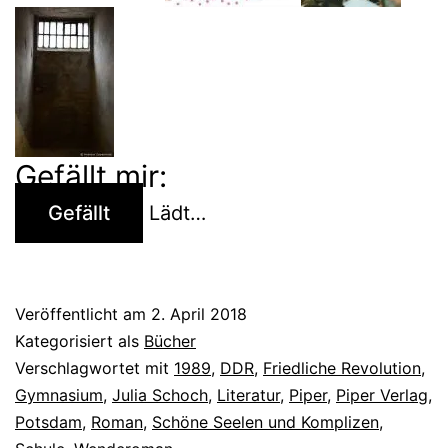
Enttäuschungen
der
Wendegeneration
Gefällt mir:
Gefällt
Lädt…
Veröffentlicht am
2. April 2018
Kategorisiert als
Bücher
Verschlagwortet mit
1989
,
DDR
,
Friedliche Revolution
,
Gymnasium
,
Julia Schoch
,
Literatur
,
Piper
,
Piper Verlag
,
Potsdam
,
Roman
,
Schöne Seelen und Komplizen
,