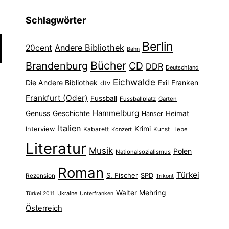
Schlagwörter
Berlin
Andere Bibliothek
20cent
Bahn
Bücher
Brandenburg
CD
DDR
Deutschland
Eichwalde
Die Andere Bibliothek
Franken
dtv
Exil
Frankfurt (Oder)
Fussball
Fussballplatz
Garten
Hammelburg
Genuss
Geschichte
Heimat
Hanser
Italien
Interview
Krimi
Kabarett
Konzert
Kunst
Liebe
Literatur
Musik
Polen
Nationalsozialismus
Roman
Türkei
S. Fischer
SPD
Rezension
Trikont
Walter Mehring
Ukraine
Türkei 2011
Unterfranken
Österreich