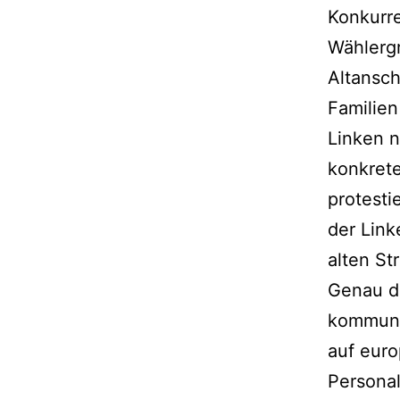
Konkurre
Wählergr
Altansch
Familien
Linken n
konkrete
protesti
der Link
alten St
Genau da
kommunal
auf euro
Personal