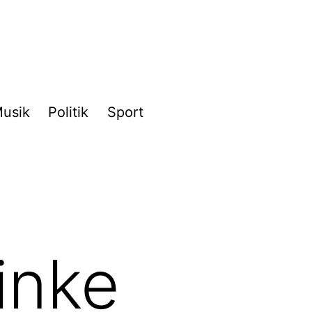
usik
Politik
Sport
inke