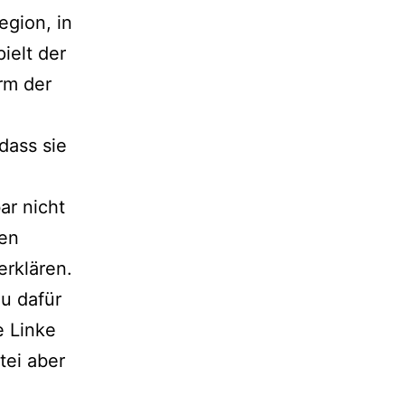
egion, in
ielt der
rm der
dass sie
ar nicht
den
erklären.
u dafür
e Linke
tei aber