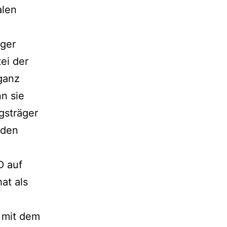
alen
nger
ei der
ganz
n sie
gsträger
 den
D auf
at als
e mit dem