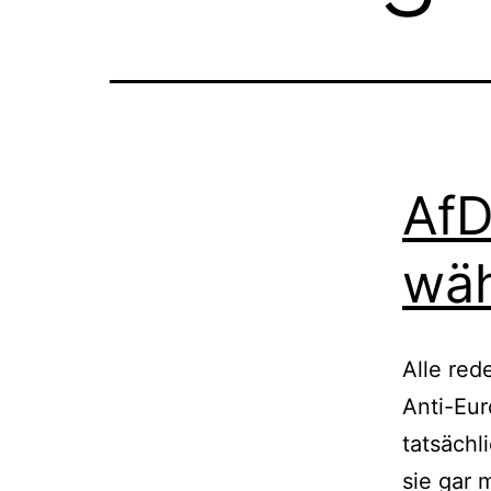
AfD
wäh
Alle red
Anti-Eur
tatsächl
sie gar 