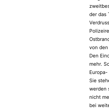
zweitbes
der das 
Verdruss
Polizeir
Ostbrand
von den
Den Eind
mehr. So
Europa- 
Sie steh
werden s
nicht me
bei weit