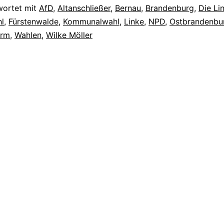
wortet mit
AfD
,
Altanschließer
,
Bernau
,
Brandenburg
,
Die Li
l
,
Fürstenwalde
,
Kommunalwahl
,
Linke
,
NPD
,
Ostbrandenbu
orm
,
Wahlen
,
Wilke Möller