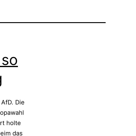
 so
g
 AfD. Die
uropawahl
rt holte
heim das