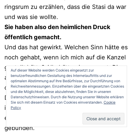
ringsrum zu erzählen, dass die Stasi da war
und was sie wollte.
Sie haben also den heimlichen Druck
öffentlich gemacht.
Und das hat gewirkt. Welchen Sinn hätte es
noch gehabt, wenn ich mich auf die Kanzel
gestellt hätte? Alle hätten ja gewusst: Die
Auf dieser Website werden Cookies eingesetzt zur
benutzerfreundlichen Gestaltung des Internetauftritts und zur
arme Sau macht das nur, weil sie ihm sonst
optimalen Abstimmung auf Ihre Bedürfnisse, zur Durchführung von
die Kinder wegnehmen. Diese Art der
Reichweitenmessungen. Einzelheiten über die eingesetzten Cookies
und die Möglichkeit, diese abzulehnen, finden Sie in unseren
Dekonspiration half immer am besten. Das
Datenschutzhinweisen. Durch die Nutzung unserer Website erklären
Sie sich mit diesem Einsatz von Cookies einverstanden.
Cookie
ist bei allen Geheimdiensten so. Sobald
Policy
etwas öffentlich ist, sind ihnen die Hände
gebunden.