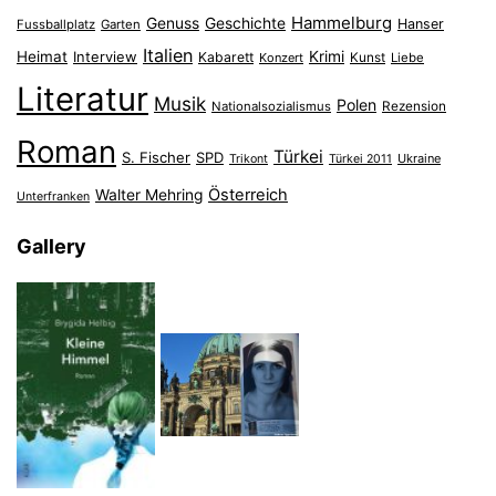
Hammelburg
Genuss
Geschichte
Hanser
Fussballplatz
Garten
Italien
Heimat
Interview
Krimi
Kabarett
Konzert
Kunst
Liebe
Literatur
Musik
Polen
Nationalsozialismus
Rezension
Roman
Türkei
S. Fischer
SPD
Ukraine
Trikont
Türkei 2011
Österreich
Walter Mehring
Unterfranken
Gallery