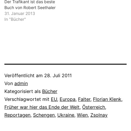
Der Trafikant ist das beste
Buch von Robert Seethaler
31. Januar 2013
In "Bücher"
Veröffentlicht am
28. Juli 2011
Von
admin
Kategorisiert als
Bücher
Verschlagwortet mit
EU
,
Europa
,
Falter
,
Florian Klenk
,
Früher war hier das Ende der Welt
,
Österreich
,
Reportagen
,
Schengen
,
Ukraine
,
Wien
,
Zsolnay