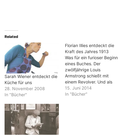
Related
Florian Illies entdeckt die
Kraft des Jahres 1913
Was für ein furioser Beginn
eines Buches. Der
zwölfjährige Louis
Armstrong schießt mit
Sarah Wiener entdeckt die
einem Revolver. Und als
Küche für uns
nächstes betritt der bis
15. Juni 2014
28. November 2008
über beide Ohren verliebte
In "Bücher"
In "Bücher"
Franz Kafka die Bühne.
Und dann kommt Stalin in
Wien an, Sigmund Freund
streichelt eine Katze. Und
so geht es weiter. Immer
weiter. Ein bedeutender…