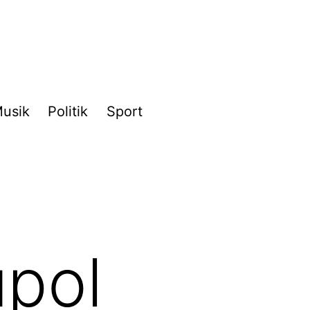
usik
Politik
Sport
upol