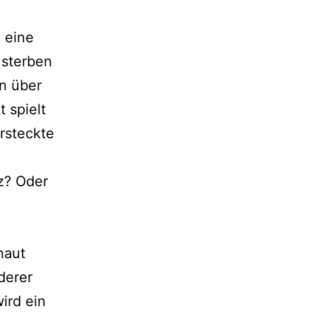
 eine
 sterben
en über
 spielt
rsteckte
z? Oder
haut
derer
wird ein