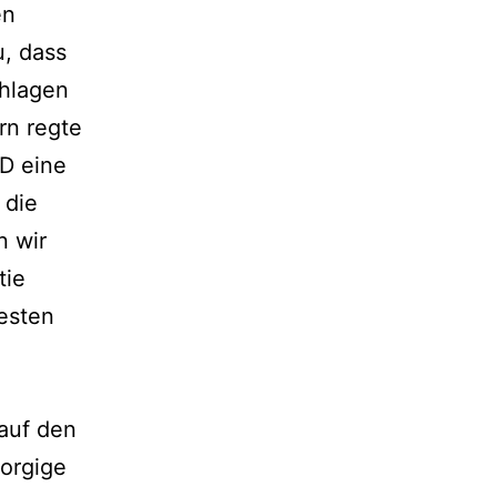
en
, dass
hlagen
rn regte
D eine
 die
n wir
tie
Westen
 auf den
morgige