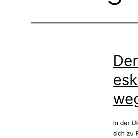
Der
esk
we
In der U
sich zu 