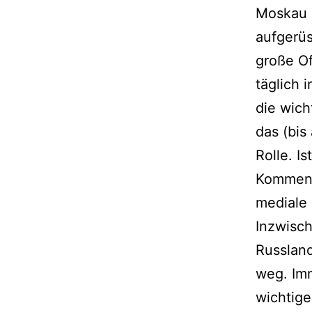
Moskau 
aufgerüs
große O
täglich 
die wich
das (bis
Rolle. Is
Kommenta
mediale
Inzwisch
Russlan
weg. Imm
wichtige