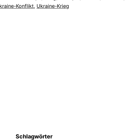
kraine-Konflikt
,
Ukraine-Krieg
Schlagwörter