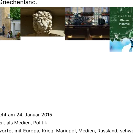
Griechenland.
icht am
24. Januar 2015
ert als
Medien
,
Politik
wortet mit
Europa
,
Krieg
,
Mariupol
,
Medien
,
Russland
,
schw