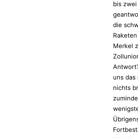
bis zwei
geantwo
die sch
Raketen 
Merkel 
Zollunio
Antwort?
uns das
nichts b
zumindes
wenigste
Übrigens
Fortbest