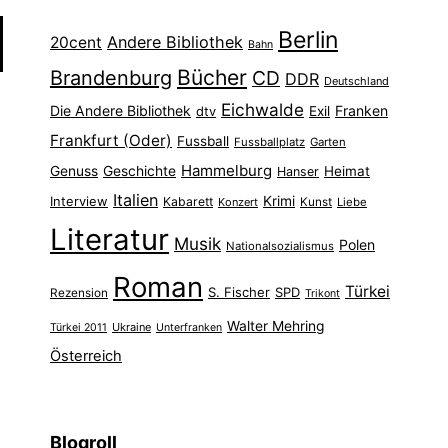
Berlin
Andere Bibliothek
20cent
Bahn
Bücher
Brandenburg
CD
DDR
Deutschland
Eichwalde
Die Andere Bibliothek
Franken
dtv
Exil
Frankfurt (Oder)
Fussball
Fussballplatz
Garten
Hammelburg
Genuss
Geschichte
Heimat
Hanser
Italien
Interview
Krimi
Kabarett
Konzert
Kunst
Liebe
Literatur
Musik
Polen
Nationalsozialismus
Roman
Türkei
S. Fischer
SPD
Rezension
Trikont
Walter Mehring
Ukraine
Türkei 2011
Unterfranken
Österreich
Blogroll