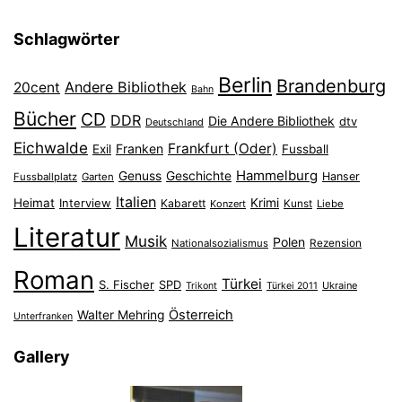
Schlagwörter
Berlin
Brandenburg
Andere Bibliothek
20cent
Bahn
Bücher
CD
DDR
Die Andere Bibliothek
dtv
Deutschland
Eichwalde
Frankfurt (Oder)
Franken
Exil
Fussball
Hammelburg
Genuss
Geschichte
Hanser
Fussballplatz
Garten
Italien
Heimat
Interview
Krimi
Kabarett
Konzert
Kunst
Liebe
Literatur
Musik
Polen
Nationalsozialismus
Rezension
Roman
Türkei
S. Fischer
SPD
Ukraine
Trikont
Türkei 2011
Österreich
Walter Mehring
Unterfranken
Gallery