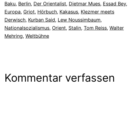
Baku
,
Berlin
,
Der Orientalist
,
Dietmar Mues
,
Essad Bey
,
Europa
,
Griot
,
Hörbuch
,
Kakasus
,
Klezmer meets
Derwisch
,
Kurban Said
,
Lew Noussimbaum
,
Nationalsozialismus
,
Orient
,
Stalin
,
Tom Reiss
,
Walter
Mehring
,
Weltbühne
Kommentar verfassen